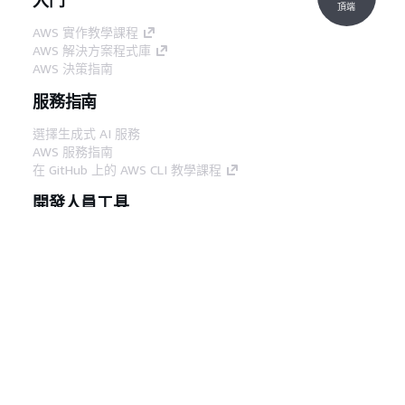
頂端
AWS 實作教學課程
AWS 解決方案程式庫
AWS 決策指南
服務指南
選擇生成式 AI 服務
AWS 服務指南
在 GitHub 上的 AWS CLI 教學課程
開發人員工具
AWS 程式碼範例庫
AWS CLI
AWS 建構家中心
AWS 開發人員工具部落格
實用的連結
下載 AWS 文件 MCP 伺服器
登入 AWS Console
AWS re:Post