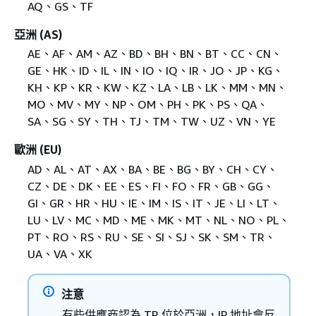
AQ、GS、TF
亞洲 (AS)
AE、AF、AM、AZ、BD、BH、BN、BT、CC、CN、
GE、HK、ID、IL、IN、IO、IQ、IR、JO、JP、KG、
KH、KP、KR、KW、KZ、LA、LB、LK、MM、MN、
MO、MV、MY、NP、OM、PH、PK、PS、QA、
SA、SG、SY、TH、TJ、TM、TW、UZ、VN、YE
歐洲 (EU)
AD、AL、AT、AX、BA、BE、BG、BY、CH、CY、
CZ、DE、DK、EE、ES、FI、FO、FR、GB、GG、
GI、GR、HR、HU、IE、IM、IS、IT、JE、LI、LT、
LU、LV、MC、MD、ME、MK、MT、NL、NO、PL、
PT、RO、RS、RU、SE、SI、SJ、SK、SM、TR、
UA、VA、XK
注意
有些供應商認為 TR 位於亞洲，IP 地址會反