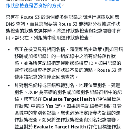
作狀態檢查是否良好的方式
。
只有在 Route 53 於兩個或多個記錄之間進行選擇以回應
DNS 查詢，而且您想要讓 Route 53 能夠部分根據運作狀
態檢查的狀態來選擇時，將運作狀態檢查與記錄關聯才有
用。請只在下列組態中使用運作狀態檢查：
您正在檢查具有相同名稱、類型和路由政策 (例如容錯
移轉或加權記錄）的一組記錄中之所有記錄運作狀
態，並為所有記錄指定運駔狀態檢查 ID。如果記錄的
運作狀態檢查指定運作狀態不良的端點，Route 53 會
使用該記錄的值停止回應查詢。
針對別名記錄或容錯移轉別名、地理位置別名、延遲
別名、以 IP 為基礎的別名或加權別名記錄群組中的記
錄，您可以在
Evaluate Target Health
(評估目標運
作狀態) 中選取
Yes
(是)。如果別名記錄參考相同託管
區域中的非別名記錄，您也必須指定所參考記錄的運
作狀態檢查。如果將運作狀態檢查與別名記錄關聯，
並且對於
Evaluate Target Health
(評估目標運作狀