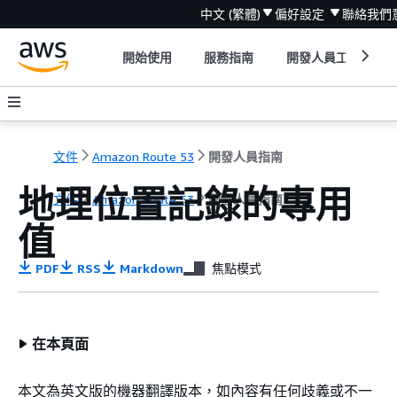
中文 (繁體)
偏好設定
聯絡我們
開始使用
服務指南
開發人員工具
文件
Amazon Route 53
開發人員指南
地理位置記錄的專用
文件
Amazon Route 53
開發人員指南
值
PDF
RSS
Markdown
焦點模式
在本頁面
本文為英文版的機器翻譯版本，如內容有任何歧義或不一