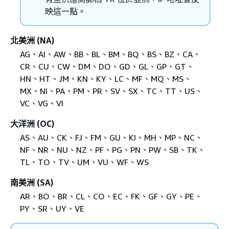
映這一點。
北美洲 (NA)
AG、AI、AW、BB、BL、BM、BQ、BS、BZ、CA、
CR、CU、CW、DM、DO、GD、GL、GP、GT、
HN、HT、JM、KN、KY、LC、MF、MQ、MS、
MX、NI、PA、PM、PR、SV、SX、TC、TT、US、
VC、VG、VI
大洋洲 (OC)
AS、AU、CK、FJ、FM、GU、KI、MH、MP、NC、
NF、NR、NU、NZ、PF、PG、PN、PW、SB、TK、
TL、TO、TV、UM、VU、WF、WS
南美洲 (SA)
AR、BO、BR、CL、CO、EC、FK、GF、GY、PE、
PY、SR、UY、VE