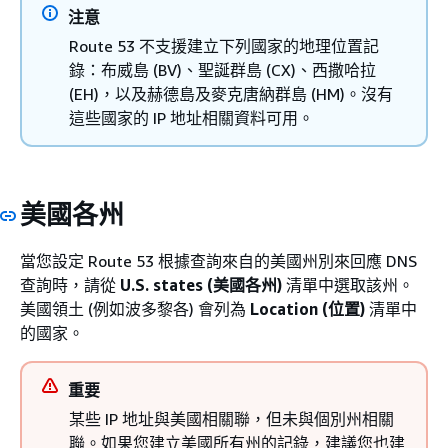
注意
Route 53 不支援建立下列國家的地理位置記
錄：布威島 (BV)、聖誕群島 (CX)、西撒哈拉
(EH)，以及赫德島及麥克唐納群島 (HM)。沒有
這些國家的 IP 地址相關資料可用。
美國各州
當您設定 Route 53 根據查詢來自的美國州別來回應 DNS
查詢時，請從
U.S. states (美國各州)
清單中選取該州。
美國領土 (例如波多黎各) 會列為
Location (位置)
清單中
的國家。
重要
某些 IP 地址與美國相關聯，但未與個別州相關
聯。如果您建立美國所有州的記錄，建議您也建