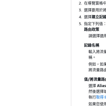
在導覽窗格
選擇要用於將流
選擇
建立記
指定下列值
路由政策
請選擇適
記錄名稱
輸入將流量路
稱。
例如，如果託
將流量路
值/將流量路
選擇
Alia
然後選擇
執行
取得 E
如果您使用不