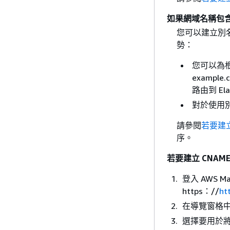
如果網域名稱包
您可以建立別名
勢：
您可以為
example
路由到 Ela
對於使用別
請參閱
若要建立 
序。
若要建立 CNAME 
登入 AWS Ma
https：//
ht
在導覽窗格
選擇要用於將流