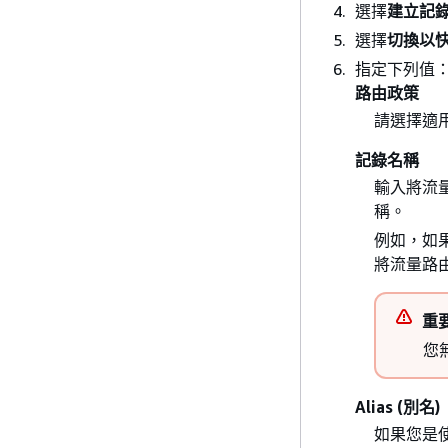
選擇
建立記
選擇
切換以
指定下列值
路由政策
請選擇適
記錄名稱
輸入將流量路
稱。
例如，如果託
將流量路
重
您
Alias (別名)
如果您是