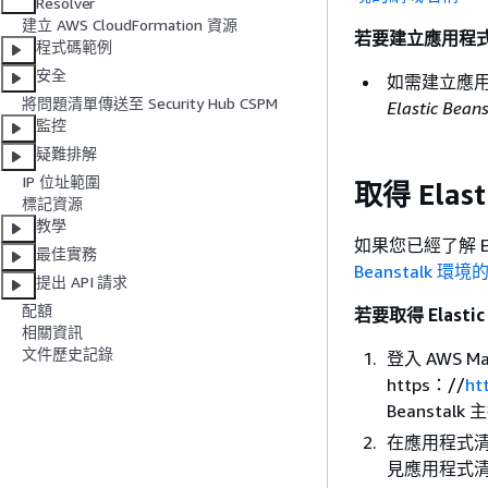
Resolver
建立 AWS CloudFormation 資源
若要建立應用程式並將
程式碼範例
安全
如需建立應用程
將問題清單傳送至 Security Hub CSPM
Elastic Be
監控
疑難排解
IP 位址範圍
取得 Elas
標記資源
教學
如果您已經了解 El
最佳實務
Beanstalk 環境的
提出 API 請求
配額
若要取得 Elasti
相關資訊
文件歷史記錄
登入 AWS Ma
https：//
ht
Beanstalk
在應用程式
見應用程式