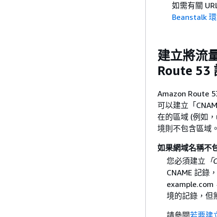
如需有關 U
Beanstal
建立將流量路由
Route 53
Amazon Rout
可以建立「CNAM
在的區域 (例如，
境則不包含區域。
如果網域名稱不
您必須建立
「C
CNAME 記
example.co
境的記錄，但無法建
請參閱
若要建立 