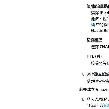
值/將流量路
選擇
IP a
他值，視
稱
中的程序
Elastic 
記錄類型
選擇
CNA
TTL (秒)
接受預設
選擇
建立記
變更通常會在 
若要建立 Amazon
登入 AWS Ma
https：//
ht