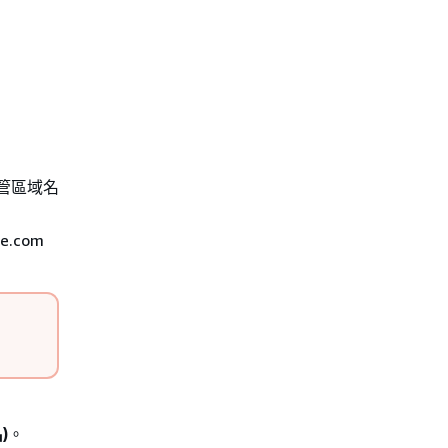
託管區域名
.com
)
。