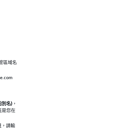
託管區域名
.com
環境的別名)
，
這是您在
環境，請輸