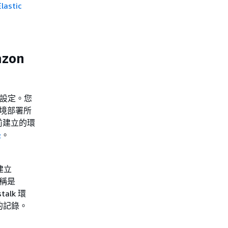
Elastic
zon
境的設定。您
境部署所
前建立的環
錄
。
建立
名稱是
talk 環
境的記錄。