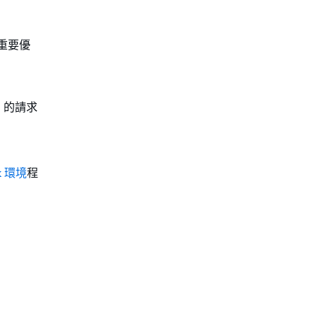
個重要優
om 的請求
k 環境
程