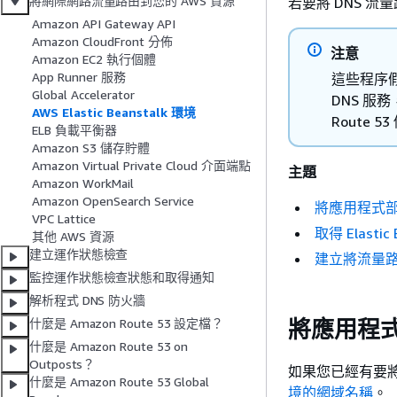
將網際網路流量路由到您的 AWS 資源
若要將 DNS 流量
Amazon API Gateway API
Amazon CloudFront 分佈
注意
Amazon EC2 執行個體
App Runner 服務
這些程序假
Global Accelerator
DNS 服
AWS Elastic Beanstalk 環境
Route 
ELB 負載平衡器
Amazon S3 儲存貯體
Amazon Virtual Private Cloud 介面端點
主題
Amazon WorkMail
Amazon OpenSearch Service
將應用程式部署至 
VPC Lattice
取得 Elasti
其他 AWS 資源
建立運作狀態檢查
建立將流量路由到 
監控運作狀態檢查狀態和取得通知
解析程式 DNS 防火牆
將應用程式部署
什麼是 Amazon Route 53 設定檔？
什麼是 Amazon Route 53 on
Outposts？
如果您已經有要將流量
什麼是 Amazon Route 53 Global
境的網域名稱
。