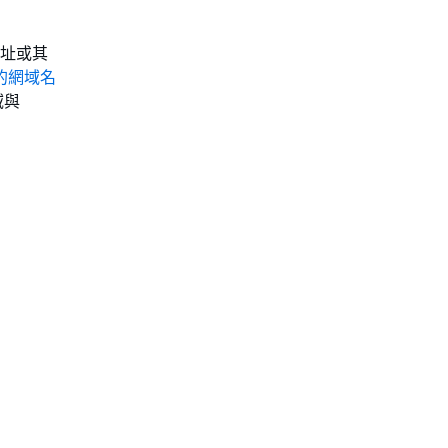
 地址或其
環境的網域名
域與