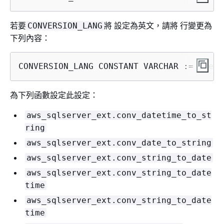
若要
將 設定為英文，請將 行變更為
CONVERSION_LANG
下列內容：
CONVERSION_LANG CONSTANT VARCHAR := 
'Deut
為下列函數設定此設定：
aws_sqlserver_ext.conv_datetime_to_st
ring
aws_sqlserver_ext.conv_date_to_string
aws_sqlserver_ext.conv_string_to_date
aws_sqlserver_ext.conv_string_to_date
time
aws_sqlserver_ext.conv_string_to_date
time