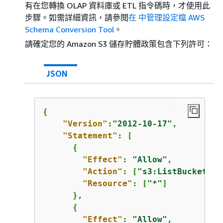
有在您轉換 OLAP 資料庫或 ETL 指令碼時，才使用此
步驟。如需詳細資訊，請參閱
在 中管理設定檔 AWS
Schema Conversion Tool
。
請確定您的 Amazon S3 儲存貯體政策包含下列許可：
JSON
{
"Version"
:
"2012-10-17"
,

"Statement"
: [

{
"Effect"
: 
"Allow"
,

"Action"
: [
"s3:ListBucket"
],

"Resource"
: [
"*"
]

      },

{
"Effect"
: 
"Allow"
,
