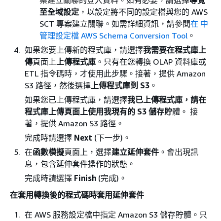
案建立關聯的登入資料。如有必要，請選擇
導覽
至全域設定
，以設定將不同的設定檔與您的 AWS
SCT 專案建立關聯。如需詳細資訊，請參閱
在 中
管理設定檔 AWS Schema Conversion Tool
。
如果您要上傳新的程式庫，請選擇
我需要在程式庫上
傳
頁面上
上傳程式庫
。只有在您轉換 OLAP 資料庫或
ETL 指令碼時，才使用此步驟。接著，提供 Amazon
S3 路徑，然後選擇
上傳程式庫到 S3
。
如果您已上傳程式庫，請選擇
我已上傳程式庫，請在
程式庫上傳頁面上使用我現有的 S3 儲存貯
體。
接
著，提供 Amazon S3 路徑。
完成時請選擇
Next
(下一步)。
在
函數模擬
頁面上，選擇
建立延伸套件
。會出現訊
息，包含延伸套件操作的狀態。
完成時請選擇
Finish
(完成)。
在套用轉換後的程式碼時套用延伸套件
在 AWS 服務設定檔中指定 Amazon S3 儲存貯體。只