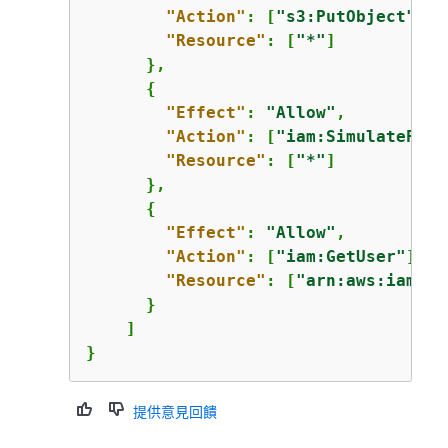
"Action"
: [
"s3:PutObject"
],

"Resource"
: [
"*"
]

      },

{
"Effect"
: 
"Allow"
,

"Action"
: [
"iam:SimulatePrin
"Resource"
: [
"*"
]

      },

{
"Effect"
: 
"Allow"
,

"Action"
: [
"iam:GetUser"
],

"Resource"
: [
"arn:aws:iam::
1
      }

    ]

}
提供意見回饋