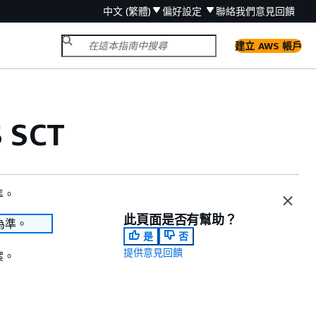
中文 (繁體)
偏好設定
聯絡我們
意見回饋
建立 AWS 帳戶
SCT
準。
此頁面是否有幫助？
為準。
是
否
提供意見回饋
案。