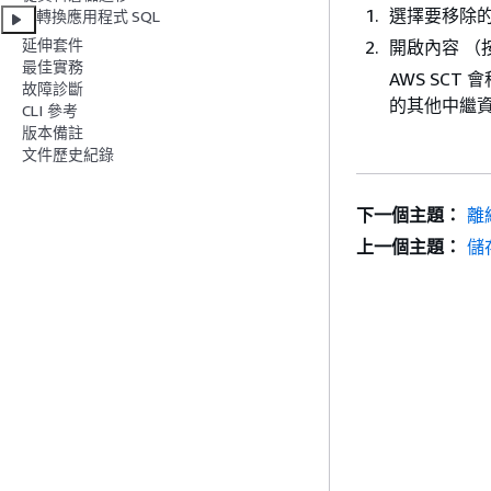
選擇要移除
轉換應用程式 SQL
延伸套件
開啟內容 （
最佳實務
AWS SC
故障診斷
的其他中繼
CLI 參考
版本備註
文件歷史紀錄
下一個主題：
離
上一個主題：
儲