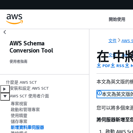
開始使用
文件
AWS S
AWS Schema
Conversion Tool
在 中
文件
AWS S
使用者指南
PDF
RSS
M
本文為英文版的
什麼是 AWS SCT
安裝和設定 AWS SCT
本文為英文版
AWS SCT 使用者介面
專案視窗
您可以將多個來源和目
啟動和管理專案
使用精靈
將伺服器新增至
儲存專案
新增資料庫伺服器
啟動 AWS Sch