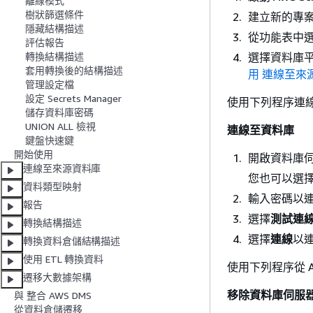
離線模式
樹狀篩選條件
建立新的專
隱藏結構描述
從功能表中
評估報告
選擇資料庫
轉換結構描述
套用轉換後的結構描述
用 連線至來源資料
管理設定檔
設定 Secrets Manager
使用下列程序連
儲存資料庫密碼
UNION ALL 檢視
連線至資料庫
鍵盤快速鍵
開始使用
開啟資料庫伺
連線至來源資料庫
您也可以選
資料類型映射
輸入密碼以
報告
選擇
測試連
轉換結構描述
選擇
連線
以
轉換資料倉儲結構描述
使用 ETL 轉換資料
使用下列程序從 A
遷移大數據架構
移除資料庫伺服
與 整合 AWS DMS
從資料倉儲遷移