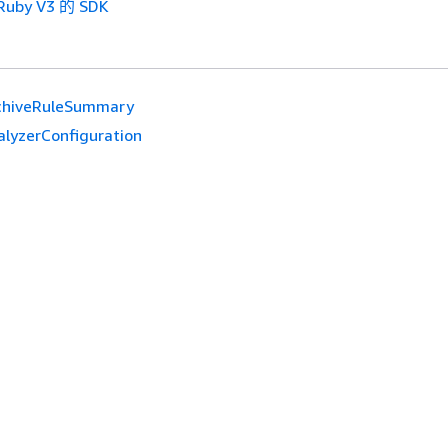
uby V3 的 SDK
chiveRuleSummary
alyzerConfiguration