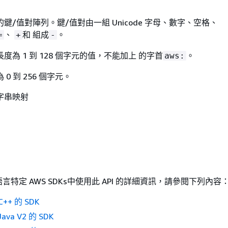
鍵/值對陣列。鍵/值對由一組 Unicode 字母、數字、空格、
、
和 組成
。
=
+
-
度為 1 到 128 個字元的值，不能加上 的字首
。
aws:
0 到 256 個字元。
字串映射
特定 AWS SDKs中使用此 API 的詳細資訊，請參閱下列內容
++ 的 SDK
ava V2 的 SDK