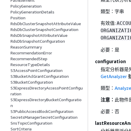
PathElement
PolicyGeneration
類型：字串
PolicyGenerationDetails
Position
有效值:
ACCO
RdsDbClusterSnapshotAttributeValue
RdsDbClusterSnapshotConfiguration
ORGANIZATI
RdsDbSnapshotAttributeValue
ORGANIZATI
RdsDbSnapshotConfiguration
ReasonSummary
必要：是
RecommendationError
RecommendedStep
configuration
ResourceTypeDetails
指定分析器是
S3AccessPointConfiguration
GetAnalyzer
S3BucketAclGrantConfiguration
S3BucketConfiguration
類型：
Analyze
S3ExpressDirectoryAccessPointConfigu
ration
注意：
此物件
S3ExpressDirectoryBucketConfiguratio
n
必要：否
S3PublicAccessBlockConfiguration
SecretsManagerSecretConfiguration
lastResourceAn
SnsTopicConfiguration
SortCriteria