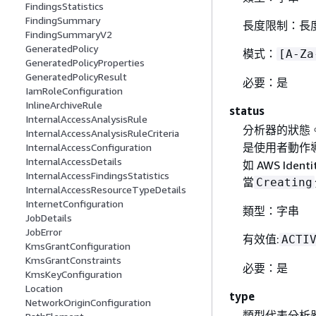
FindingsStatistics
FindingSummary
長度限制：長度
FindingSummaryV2
GeneratedPolicy
模式：
[A-Za
GeneratedPolicyProperties
GeneratedPolicyResult
必要：是
IamRoleConfiguration
InlineArchiveRule
status
InternalAccessAnalysisRule
分析器的狀態
InternalAccessAnalysisRuleCriteria
是使用者動作
InternalAccessConfiguration
InternalAccessDetails
如 AWS Ident
InternalAccessFindingsStatistics
當
Creating
InternalAccessResourceTypeDetails
InternetConfiguration
類型：字串
JobDetails
JobError
有效值:
ACTI
KmsGrantConfiguration
KmsGrantConstraints
必要：是
KmsKeyConfiguration
Location
type
NetworkOriginConfiguration
類型代表分析