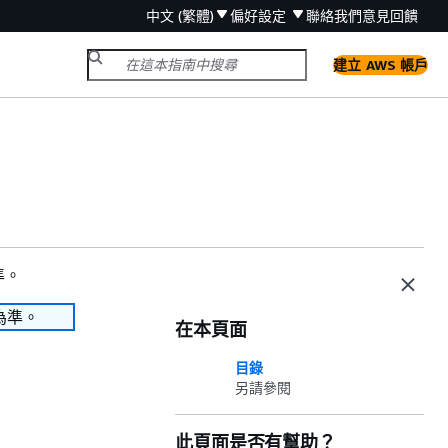
中文 (繁體)
偏好設定
聯絡我們
意見回饋
建立 AWS 帳戶
準。
為準。
在本頁面
目錄
另請參閱
此頁面是否有幫助？