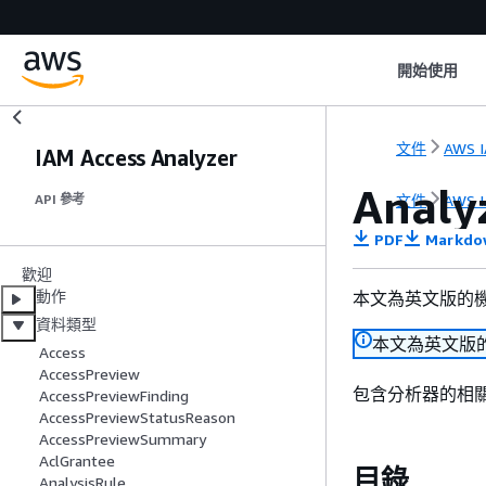
開始使用
文件
AWS I
IAM Access Analyzer
Anal
文件
AWS I
API 參考
PDF
Markdo
歡迎
動作
本文為英文版的
資料類型
本文為英文版
Access
AccessPreview
包含分析器的相
AccessPreviewFinding
AccessPreviewStatusReason
AccessPreviewSummary
AclGrantee
目錄
AnalysisRule