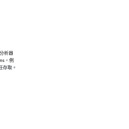
分析器
ions，例
的受信任存取。
。