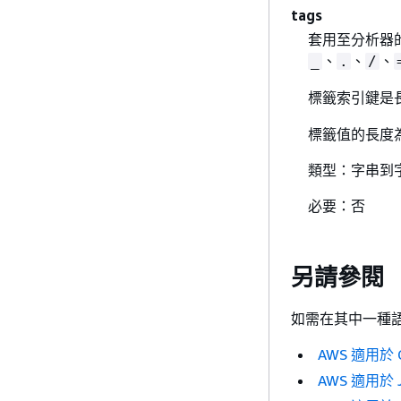
tags
套用至分析器的
、
、
、
_
.
/
標籤索引鍵是長
標籤值的長度為 
類型：字串到
必要：否
另請參閱
如需在其中一種語言
AWS 適用於 C
AWS 適用於 J