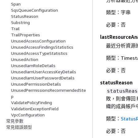
分析器最近分
Span
SqsQueueConfiguration
類型：字串
StatusReason
Substring
必要：否
Trail
TrailProperties
lastResourceAn
UnusedAccessConfiguration
最近分析資源
UnusedAccessFindingsStatistics
UnusedAccessTypeStatistics
類型：Timest
UnusedAction
UnusedIamRoleDetails
必要：否
UnusedIamUserAccessKeyDetails
UnusedIamUserPasswordDetails
statusReason
UnusedPermissionDetails
UnusedPermissionsRecommendedSte
statusReas
p
敗，則會傳回
ValidatePolicyFinding
織的成員帳戶中
ValidationExceptionField
VpcConfiguration
類型：
Status
常見參數
常見錯誤類型
必要：否