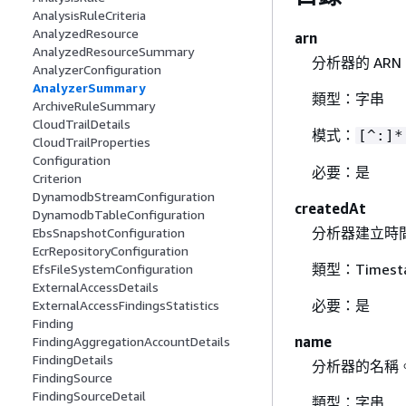
AnalysisRuleCriteria
AnalyzedResource
arn
AnalyzedResourceSummary
分析器的 ARN
AnalyzerConfiguration
AnalyzerSummary
類型：字串
ArchiveRuleSummary
CloudTrailDetails
模式：
[^:]*
CloudTrailProperties
Configuration
必要：是
Criterion
DynamodbStreamConfiguration
createdAt
DynamodbTableConfiguration
分析器建立時
EbsSnapshotConfiguration
EcrRepositoryConfiguration
類型：Timest
EfsFileSystemConfiguration
ExternalAccessDetails
必要：是
ExternalAccessFindingsStatistics
Finding
name
FindingAggregationAccountDetails
FindingDetails
分析器的名稱
FindingSource
FindingSourceDetail
類型：字串