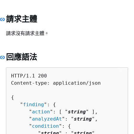
請求主體
請求沒有請求主體。
回應語法
HTTP/1.1 200

Content-type: application/json

{
   "
finding
": 
{
      "
action
": [ "
string
" ],

      "
analyzedAt
": "
string
",

      "
condition
": 
{
         "
string
" : "
string
" 
