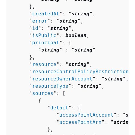
      },

      "
createdAt
": "
string
",

      "
error
": "
string
",

      "
id
": "
string
",

      "
isPublic
": 
boolean
,

      "
principal
": 
{
         "
string
" : "
string
" 

      },

      "
resource
": "
string
",

      "
resourceControlPolicyRestriction
":
      "
resourceOwnerAccount
": "
string
",

      "
resourceType
": "
string
",

      "
sources
": [ 

{
            "
detail
": 
{
               "
accessPointAccount
": "
str
               "
accessPointArn
": "
string
"

            },
