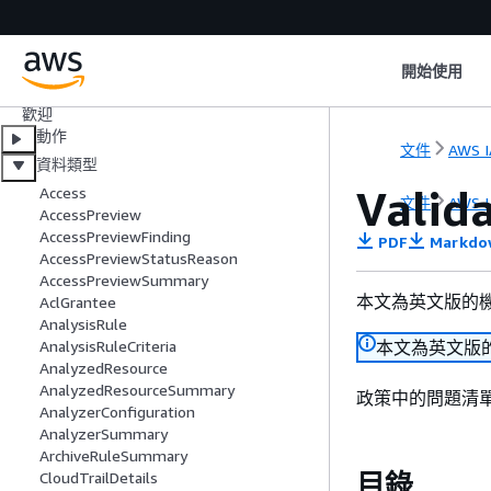
API 參考
開始使用
歡迎
動作
文件
AWS I
資料類型
Valid
Access
文件
AWS I
AccessPreview
AccessPreviewFinding
PDF
Markdo
AccessPreviewStatusReason
AccessPreviewSummary
本文為英文版的
AclGrantee
AnalysisRule
本文為英文版
AnalysisRuleCriteria
AnalyzedResource
AnalyzedResourceSummary
政策中的問題清
AnalyzerConfiguration
AnalyzerSummary
ArchiveRuleSummary
目錄
CloudTrailDetails