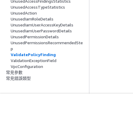
UnusedAccessFindingsStatistics
UnusedAccessTypeStatistics
UnusedAction
UnusedIamRoleDetails
UnusedIamUserAccessKeyDetails
UnusedIamUserPasswordDetails
UnusedPermissionDetails
UnusedPermissionsRecommendedSte
p
ValidatePolicyFinding
ValidationExceptionField
VpcConfiguration
常見參數
常見錯誤類型
入門
服務指南
AWS 實作教學課程
選擇生成式 AI 服
AWS 解決方案程式庫
AWS 服務指南