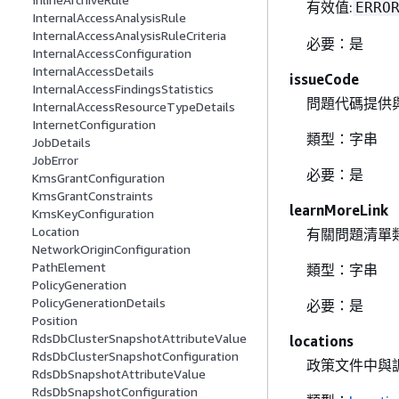
有效值:
ERRO
InternalAccessAnalysisRule
InternalAccessAnalysisRuleCriteria
必要：是
InternalAccessConfiguration
InternalAccessDetails
issueCode
InternalAccessFindingsStatistics
問題代碼提供
InternalAccessResourceTypeDetails
InternetConfiguration
類型：字串
JobDetails
JobError
必要：是
KmsGrantConfiguration
KmsGrantConstraints
learnMoreLink
KmsKeyConfiguration
Location
有關問題清單
NetworkOriginConfiguration
PathElement
類型：字串
PolicyGeneration
PolicyGenerationDetails
必要：是
Position
RdsDbClusterSnapshotAttributeValue
locations
RdsDbClusterSnapshotConfiguration
政策文件中與
RdsDbSnapshotAttributeValue
RdsDbSnapshotConfiguration