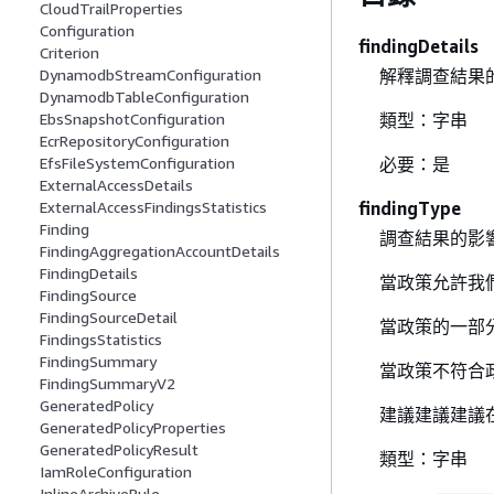
CloudTrailProperties
Configuration
findingDetails
Criterion
解釋調查結果
DynamodbStreamConfiguration
DynamodbTableConfiguration
類型：字串
EbsSnapshotConfiguration
EcrRepositoryConfiguration
必要：是
EfsFileSystemConfiguration
ExternalAccessDetails
findingType
ExternalAccessFindingsStatistics
Finding
調查結果的影
FindingAggregationAccountDetails
FindingDetails
當政策允許我
FindingSource
FindingSourceDetail
當政策的一部
FindingsStatistics
FindingSummary
當政策不符合
FindingSummaryV2
GeneratedPolicy
建議建議建議
GeneratedPolicyProperties
GeneratedPolicyResult
類型：字串
IamRoleConfiguration
InlineArchiveRule