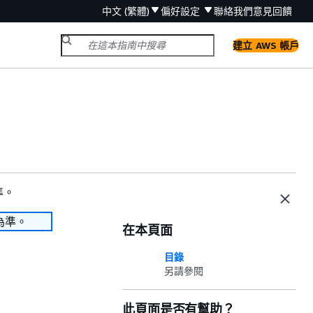
中文 (繁體)
偏好設定
聯絡我們
意見回饋
建立 AWS 帳戶
準。
為準。
在本頁面
目錄
另請參閱
此頁面是否有幫助？