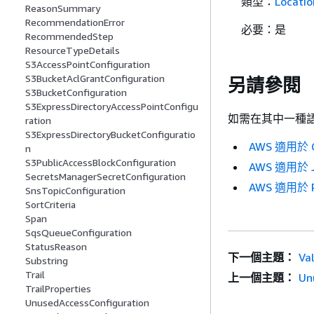
類型：
Locatio
ReasonSummary
RecommendationError
必要：是
RecommendedStep
ResourceTypeDetails
S3AccessPointConfiguration
S3BucketAclGrantConfiguration
另請參閱
S3BucketConfiguration
S3ExpressDirectoryAccessPointConfigu
如需在其中一種語言
ration
S3ExpressDirectoryBucketConfiguratio
AWS 適用於 C
n
S3PublicAccessBlockConfiguration
AWS 適用於 J
SecretsManagerSecretConfiguration
AWS 適用於 R
SnsTopicConfiguration
SortCriteria
Span
SqsQueueConfiguration
StatusReason
下一個主題：
Va
Substring
Trail
上一個主題：
Un
TrailProperties
UnusedAccessConfiguration