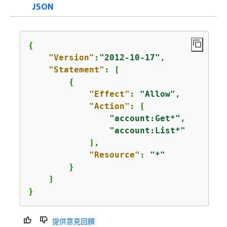
JSON
{
"Version"
:
"2012-10-17"
,

"Statement"
: [

{
"Effect"
: 
"Allow"
,

"Action"
: [

"account:Get*"
,

"account:List*"
            ],

"Resource"
: 
"*"
        }

    ]

}
提供意見回饋