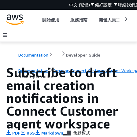
中文 (繁體)
偏好設定
聯絡我們
開始使用
服務指南
開發人員工具
Documentation
...
Developer Guide
Subscribe to draft
Documentation
Amazon Connect Customer Agent Worksp
Developer Guide
email creation
notifications in
Connect Customer
agent workspace
PDF
RSS
Markdown
焦點模式