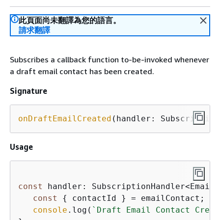
此頁面尚未翻譯為您的語言。
請求翻譯
Subscribes a callback function to-be-invoked whenever
a draft email contact has been created.
Signature
onDraftEmailCreated
(handler: Subscription
Usage
const
 handler: SubscriptionHandler<EmailC
const
{
 contactId } = emailContact;

console
.log(
`Draft Email Contact Creat