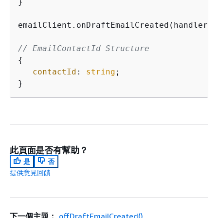
}

emailClient.onDraftEmailCreated(handler);

// EmailContactId Structure
{
contactId
: 
string
;

}
此頁面是否有幫助？
是
否
提供意見回饋
下一個主題：
offDraftEmailCreated()