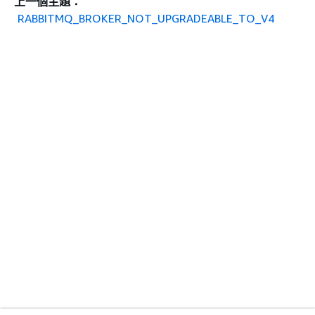
上一個主題：
RABBITMQ_BROKER_NOT_UPGRADEABLE_TO_V4