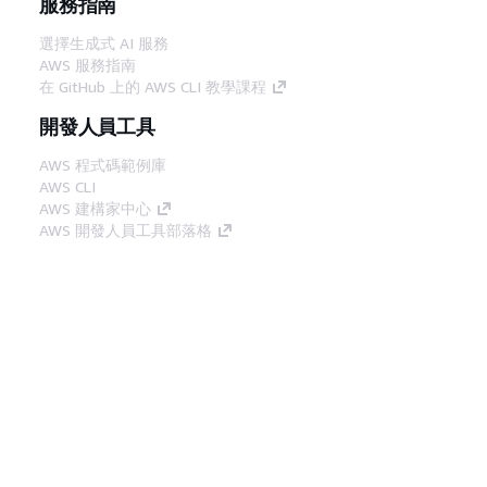
服務指南
選擇生成式 AI 服務
AWS 服務指南
在 GitHub 上的 AWS CLI 教學課程
開發人員工具
AWS 程式碼範例庫
AWS CLI
AWS 建構家中心
AWS 開發人員工具部落格
實用的連結
下載 AWS 文件 MCP 伺服器
登入 AWS Console
AWS re:Post
隱私權
網站條款
Cookie 偏好設定
©
2026, Amazon Web Services, Inc.或其附屬公司。保留
中文 (繁體)
所有權利。