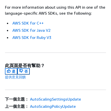
For more information about using this API in one of the
language-specific AWS SDKs, see the following:
AWS SDK for C++
AWS SDK for Java V2
AWS SDK for Ruby V3
此頁面是否有幫助？
是
否
提供意見回饋
下一個主題：
AutoScalingSettingsUpdate
上一個主題：
AutoScalingPolicyUpdate