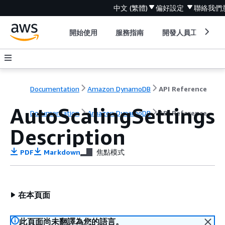
中文 (繁體)
偏好設定
聯絡我們
開始使用
服務指南
開發人員工具
Documentation
Amazon DynamoDB
API Reference
AutoScalingSettings
Documentation
Amazon DynamoDB
API Reference
Description
PDF
Markdown
焦點模式
在本頁面
此頁面尚未翻譯為您的語言。