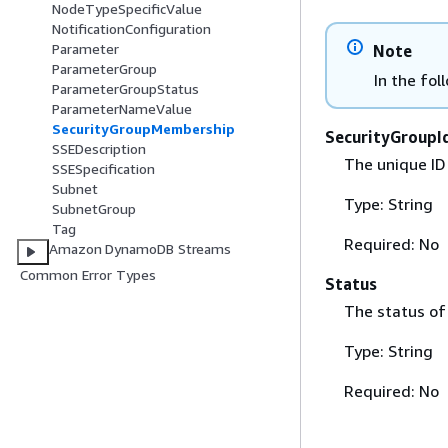
NodeTypeSpecificValue
NotificationConfiguration
Parameter
Note
ParameterGroup
In the fol
ParameterGroupStatus
ParameterNameValue
SecurityGroupMembership
SecurityGroupId
SSEDescription
The unique ID 
SSESpecification
Subnet
Type: String
SubnetGroup
Tag
Required: No
Amazon DynamoDB Streams
Common Error Types
Status
The status of 
Type: String
Required: No