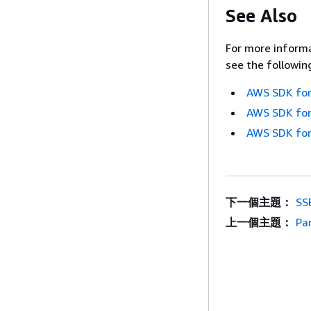
See Also
For more informa
see the followin
AWS SDK for
AWS SDK for
AWS SDK for
下一個主題：
SS
上一個主題：
Pa