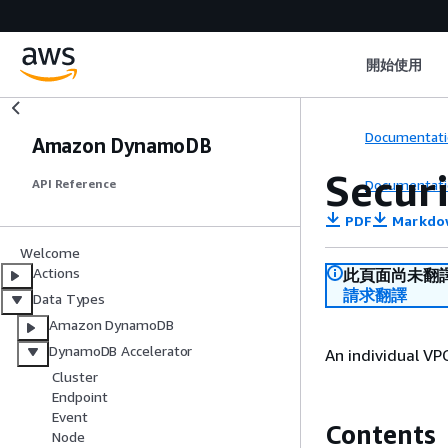
開始使用
Documentati
Amazon DynamoDB
Secur
Documentati
API Reference
PDF
Markdo
Welcome
Actions
此頁面尚未翻
請求翻譯
Data Types
Amazon DynamoDB
DynamoDB Accelerator
An individual VP
Cluster
Endpoint
Event
Contents
Node