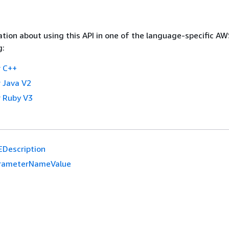
tion about using this API in one of the language-specific A
g:
 C++
 Java V2
 Ruby V3
EDescription
rameterNameValue