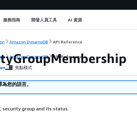
服務指南
開發人員工具
AI 資源
on
Amazon DynamoDB
API Reference
ityGroupMembership
on
Amazon DynamoDB
API Reference
wn
焦點模式
譯為您的語言。
C security group and its status.