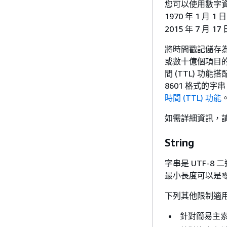
您可以使用數字資
1970 年 1 月 
2015 年 7 月 17
將時間戳記儲存為
或數十億個項目的資
間 (TTL) 
8601 格式的
時間 (TTL) 功能
如需詳細資訊，
String
字串是 UTF-8
最小長度可以是零，
下列其他限制適
針對簡易主索