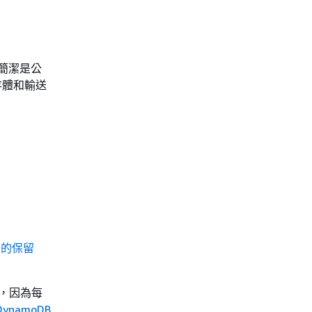
簡潔是公
存體和輸送
 中的保留
做，因為每
DynamoDB