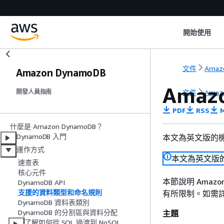
開始使用
文件
Amaz
Amazon DynamoDB
Ama
文件
Amaz
開發人員指南
PDF
RSS
M
什麼是 Amazon DynamoDB？
DynamoDB 入門
本文為英文版的
運作方式
本文為英文版
速查表
核心元件
本節說明 Amazo
DynamoDB API
支援的資料類型和命名規則
有所限制。如需
DynamoDB 資料表類別
DynamoDB 的分割區與資料分配
主題
了解如何從 SQL 過渡到 NoSQL