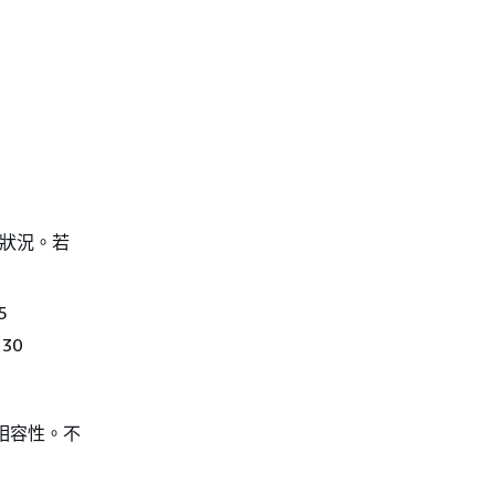
外狀況。若
5
130
相容性。不