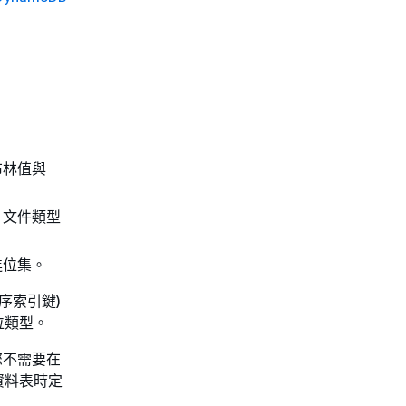
布林值與
。文件類型
進位集。
序索引鍵)
位類型。
您不需要在
資料表時定