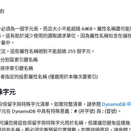
號)
必須為一個字元長，而且大小不能超過 64KB。屬性名稱盡可能
務。這有助於減少使用的讀取請求單位，因為屬性名稱包含在儲
計量中。
況。這些屬性名稱絕對不能超過 255 個字元。
引分割區索引鍵名稱
引排序索引鍵名稱
者指定的投影屬性名稱 (僅適用於本機次要索引)
殊字元
 有一份保留字與特殊字元清單。如需完整清單，請參閱
DynamoDB
在 DynamoDB 中具有特殊意義：
#
(井字號) 與
:
(冒號)。
oDB 可讓您將這些保留字與特殊字元用於名稱，但建議您避免這樣
用這些名稱，都必須定義預留位置變數。如需詳細資訊，請參閱