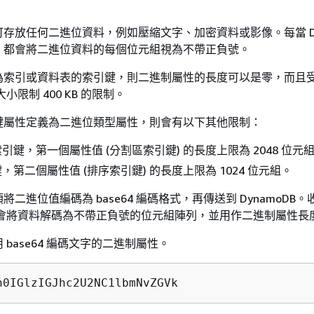
存放任何二進位資料，例如壓縮文字、加密資料或影像。每當 Dyn
，都會將二進位資料的每個位元組視為不帶正負號。
為索引或資料表的索引鍵，則二進制屬性的長度可以是零，而且
目大小限制 400 KB 的限制。
鍵屬性定義為二進位類型屬性，則會有以下其他限制：
引鍵，第一個屬性值 (分割區索引鍵) 的長度上限為 2048 位元
，第二個屬性值 (排序索引鍵) 的長度上限為 1024 位元組。
二進位值編碼為 base64 編碼格式，再傳送到 DynamoDB
DB 會將資料解碼為不帶正負號的位元組陣列，並用作二進制屬性長
base64 編碼文字的二進制屬性。
h0IGlzIGJhc2U2NC1lbmNvZGVk