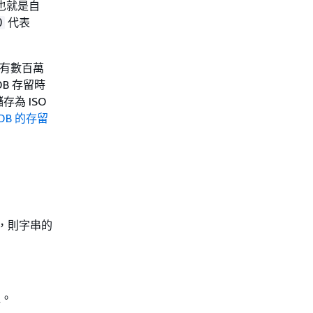
也就是自
代表
0
具有數百萬
B 存留時
為 ISO
oDB 的存留
鍵，則字串的
組。