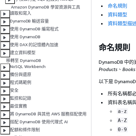
命名規則
Amazon DynamoDB 學習資源與工具
讀取和寫入
資料類型
DynamoDB 輸送容量
資料類型描
使用 DynamoDB 編寫程式
使用 DynamoDB
使用 DAX 的記憶體內加速
命名規則
建立資料模型
移轉至 DynamoDB
DynamoDB
NoSQL Workbench
Products
、
Books
備份與還原
以下是 Dynamo
程式碼範例
安全
所有名稱都必
監控和記錄
資料表名稱與
最佳實務
a-z
將 DynamoDB 與其他 AWS 服務搭配使用
A-Z
搭配 DynamoDB 使用代理式 AI
0-9
配額和條件限制