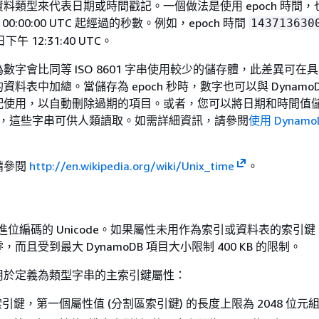
料類型來代表日期或時間戳記。一個做法是使用 epoch 時間，
1 日 00:00:00 UTC 起經過的秒數。例如，epoch 時間
143713630
 日下午 12:31:40 UTC。
數字會比同等 ISO 8601 字串使用較少的儲存體，此差異可在
料表中加總。當儲存為 epoch 秒時，數字也可以與 DynamoD
功能搭配使用，以自動刪除過期的項目。或者，您可以將日期和時間值儲存
字串，這些字串可供人類讀取。如需詳細資訊，請參閱
使用 Dynam
。
請參閱
http://en.wikipedia.org/wiki/Unix_time
。
 二進位編碼的 Unicode。如果屬性未用作為索引或資料表的索引
而且受到最大 DynamoDB 項目大小限制 400 KB 的限制。
用於定義為類型字串的主索引鍵屬性：
引鍵，第一個屬性值 (分割區索引鍵) 的長度上限為 2048 位元