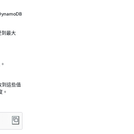
amoDB
受到最大
組。
。收到這些值
度。