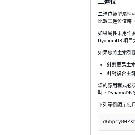
二進位
二進位類型屬性可
比較二進位值時
如果屬性未用作
DynamoDB 項
如果您將主索引
針對簡易主索
針對複合主鍵
您的應用程式必須將
時，Dynamo
下列範例顯示使用 
dGhpcyB0ZX