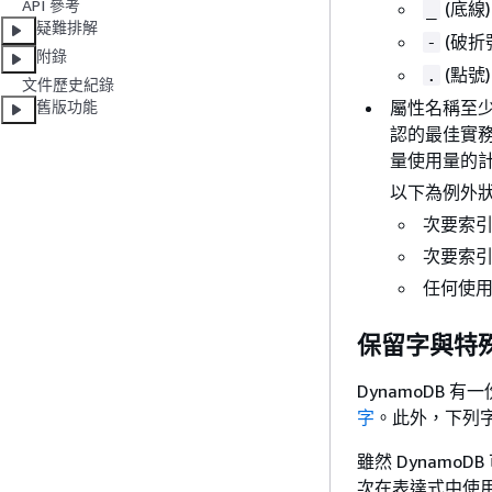
API 參考
(底線)
_
疑難排解
(破折
-
附錄
(點號)
.
文件歷史紀錄
屬性名稱至少
舊版功能
認的最佳實
量使用量的
以下為例外狀
次要索
次要索
任何使用
保留字與特
DynamoDB
字
。此外，下列字元
雖然 Dynam
次在表達式中使