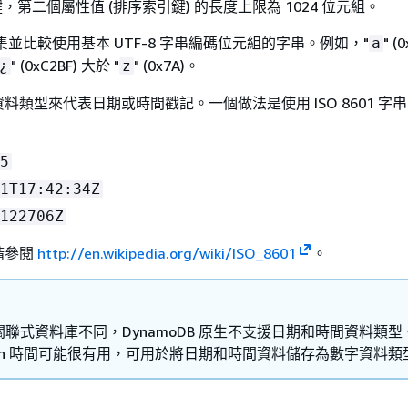
，第二個屬性值 (排序索引鍵) 的長度上限為 1024 位元組。
會收集並比較使用基本 UTF-8 字串編碼位元組的字串。例如，"
" (
a
" (0xC2BF) 大於 "
" (0x7A)。
¿
z
料類型來代表日期或時間戳記。一個做法是使用 ISO 8601 字
5
1T17:42:34Z
122706Z
請參閱
http://en.wikipedia.org/wiki/ISO_8601
。
聯式資料庫不同，DynamoDB 原生不支援日期和時間資料類型
Epoch 時間可能很有用，可用於將日期和時間資料儲存為數字資料類