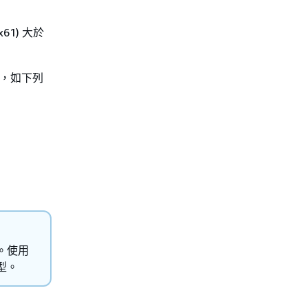
0x61) 大於
串，如下列
。使用
型。