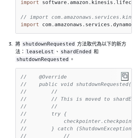
import
 software.amazon.kinesis.lifecyc
// import com.amazonaws.services.kines
import
 com.amazonaws.services.dynamodb
將
方法取代為以下的新方
shutdownRequested
法：
、
和
leaseLost
shardEnded
。
shutdownRequested
//    @Override
//    public void shutdownRequested(IR
//        //
//        // This is moved to shardEnd
//        //
//        try 
{
//            checkpointer.checkpoint(
//        } catch (ShutdownException |
//            //