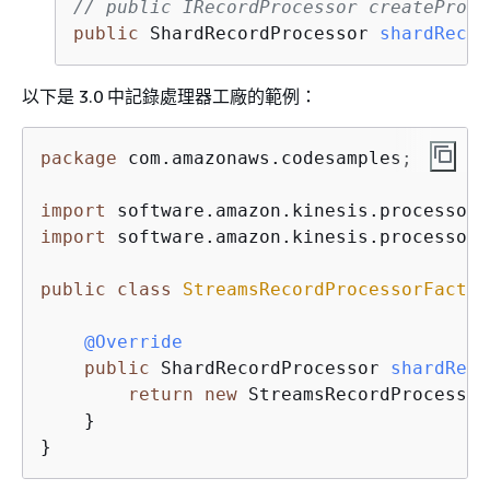
// public IRecordProcessor createProce
public
 ShardRecordProcessor 
shardRecor
以下是 3.0 中記錄處理器工廠的範例：
package
 com.amazonaws.codesamples;

import
import
 software.amazon.kinesis.processor.
public
class
StreamsRecordProcessorFactor
@Override
public
 ShardRecordProcessor 
shardReco
return
new
 StreamsRecordProcessor
    }

}