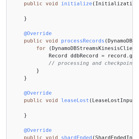
public
void
initialize
(Initialization
    }

@Override
public
void
processRecords
(DynamoDBSt
for
 (DynamoDBStreamsKinesisClient
            Record ddbRecord = record.get
// processing and checkpointi
        }

    }

@Override
public
void
leaseLost
(LeaseLostInput 
    }

@Override
public
void
shardEnded
(ShardEndedInpu