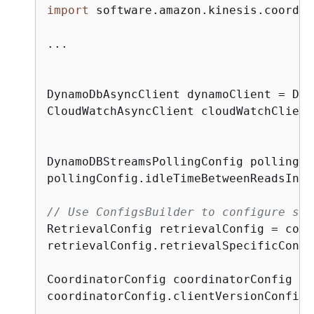
import
 software.amazon.kinesis.coordin
...

DynamoDbAsyncClient dynamoClient = Dyn
CloudWatchAsyncClient cloudWatchClient
DynamoDBStreamsPollingConfig pollingCo
pollingConfig.idleTimeBetweenReadsInMi
// Use ConfigsBuilder to configure set
RetrievalConfig retrievalConfig = conf
retrievalConfig.retrievalSpecificConfi
CoordinatorConfig coordinatorConfig = 
coordinatorConfig.clientVersionConfig(