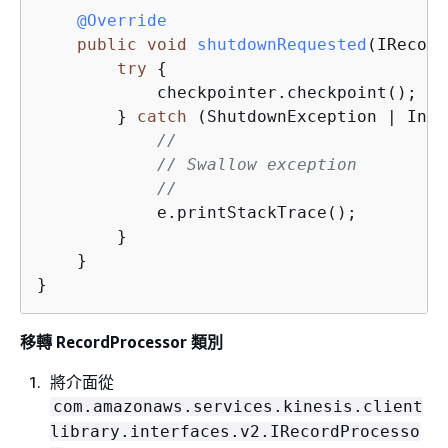
@Override
public
void
shutdownRequested
(IRecord
try
{
            checkpointer.checkpoint();

        } 
catch
 (ShutdownException | Inva
//
// Swallow exception
//
            e.printStackTrace();

        }

    }

}
移轉 RecordProcessor 類別
將介面從
com.amazonaws.services.kinesis.client
library.interfaces.v2.IRecordProcesso