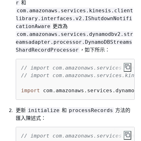
和
r
com.amazonaws.services.kinesis.client
library.interfaces.v2.IShutdownNotifi
更改為
cationAware
com.amazonaws.services.dynamodbv2.str
eamsadapter.processor.DynamoDBStreams
，如下所示：
ShardRecordProcessor
// import com.amazonaws.services.kines
// import com.amazonaws.services.kines
import
 com.amazonaws.services.dynamodb
更新
和
方法的
initialize
processRecords
匯入陳述式：
// import com.amazonaws.services.kines