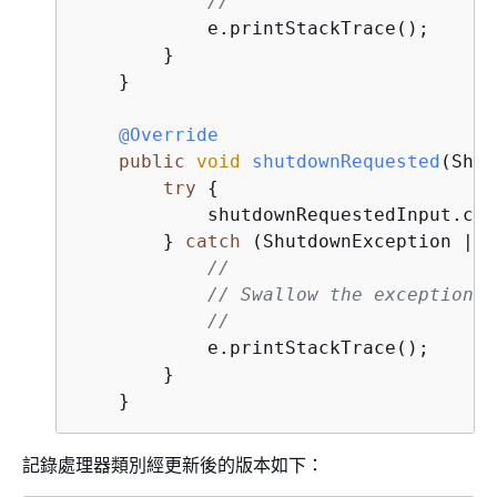
//
            e.printStackTrace();

        }

    }

@Override
public
void
shutdownRequested
(
Shut
try
{
            shutdownRequestedInput.che
        } 
catch
 (ShutdownException | I
//
// Swallow the exception
//
            e.printStackTrace();

        }

    }
記錄處理器類別經更新後的版本如下：