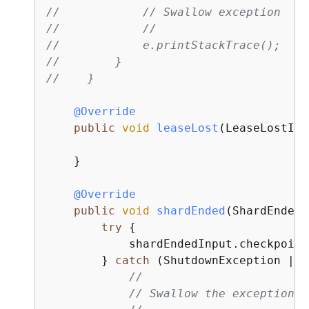
//            // Swallow exception
//            //
//            e.printStackTrace();
//        }
//    }
@Override
public
void
leaseLost
(
LeaseLostInp
    }

@Override
public
void
shardEnded
(
ShardEndedI
try
{
            shardEndedInput.checkpoint
        } 
catch
 (ShutdownException | I
//
// Swallow the exception