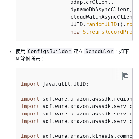
                adapterClient,

                dynamoDbAsyncClient,

                cloudWatchAsyncClient,

                UUID.
randomUUID
().
toSt
new
StreamsRecordProce
使用
建立
，如下
ConfigsBuilder
Scheduler
列範例所示：
import
 java.util.UUID;

import
import
import
import
 software.amazon.awssdk.services
import