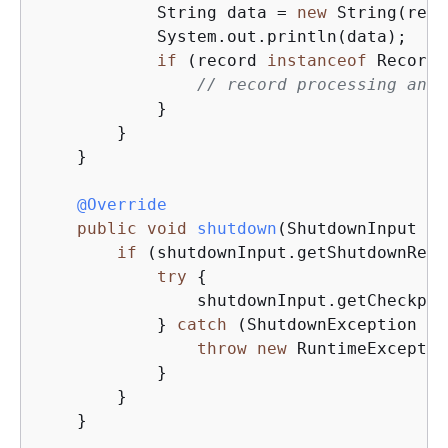
            String data = 
new
 String(reco
            System.out.println(data);

if
 (record 
instanceof
 RecordA
// record processing and 
            }

        }

    }

@Override
public
void
shutdown
(ShutdownInput sh
if
 (shutdownInput.getShutdownReas
try
{
                shutdownInput.getCheckpoi
            } 
catch
 (ShutdownException | 
throw
new
 RuntimeExceptio
            }

        }

    }
