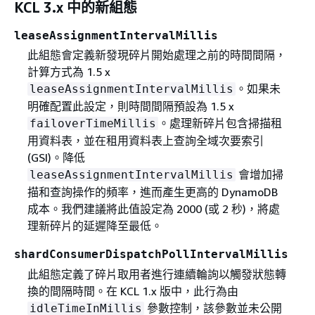
KCL 3.x 中的新組態
leaseAssignmentIntervalMillis
此組態會定義新發現碎片開始處理之前的時間間隔，
計算方式為 1.5 x
。如果未
leaseAssignmentIntervalMillis
明確配置此設定，則時間間隔預設為 1.5 x
。處理新碎片包含掃描租
failoverTimeMillis
用資料表，並在租用資料表上查詢全域次要索引
(GSI)。降低
會增加掃
leaseAssignmentIntervalMillis
描和查詢操作的頻率，進而產生更高的 DynamoDB
成本。我們建議將此值設定為 2000 (或 2 秒)，將處
理新碎片的延遲降至最低。
shardConsumerDispatchPollIntervalMillis
此組態定義了碎片取用者進行連續輪詢以觸發狀態轉
換的間隔時間。在 KCL 1.x 版中，此行為由
參數控制，該參數並未公開
idleTimeInMillis