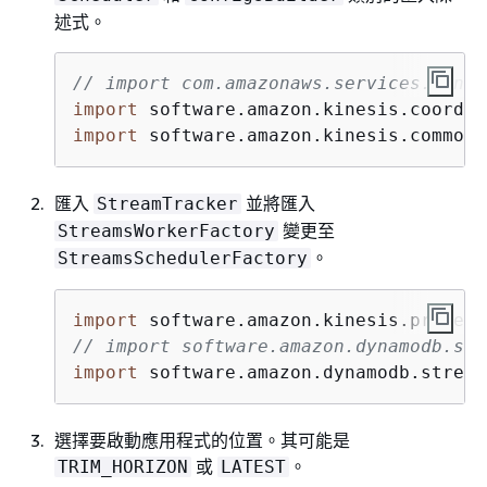
述式。
// import com.amazonaws.services.kines
import
import
 software.amazon.kinesis.common.
匯入
並將匯入
StreamTracker
變更至
StreamsWorkerFactory
。
StreamsSchedulerFactory
import
// import software.amazon.dynamodb.str
import
 software.amazon.dynamodb.stream
選擇要啟動應用程式的位置。其可能是
或
。
TRIM_HORIZON
LATEST