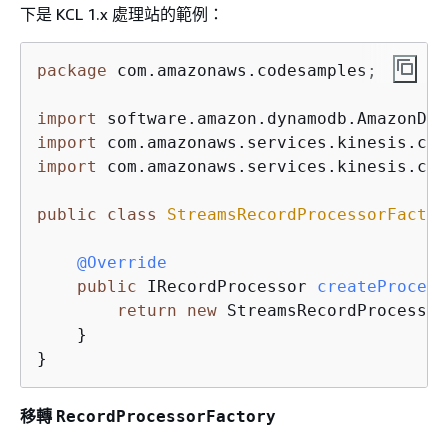
下是 KCL 1.x 處理站的範例：
package
 com.amazonaws.codesamples;

import
import
import
 com.amazonaws.services.kinesis.cli
public
class
StreamsRecordProcessorFactor
@Override
public
 IRecordProcessor 
createProcess
return
new
 StreamsRecordProcessor
    }

}
移轉
RecordProcessorFactory