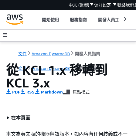
中文 (繁體)
偏好設定
聯絡我們
開始使用
服務指南
開發人員工具
文件
Amazon DynamoDB
開發人員指南
從 KCL 1.x 移轉到
文件
Amazon DynamoDB
開發人員指南
KCL 3.x
PDF
RSS
Markdown
焦點模式
在本頁面
本文為英文版的機器翻譯版本，如內容有任何歧義或不一