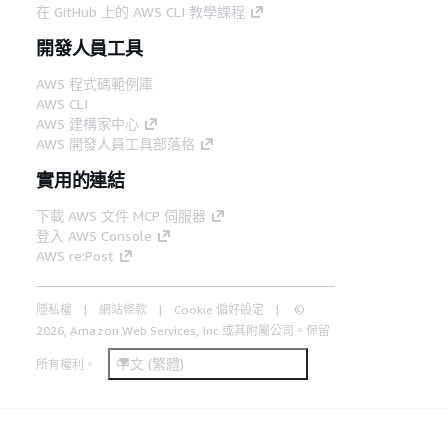
在 GitHub 上的 AWS CLI 教學課程
開發人員工具
AWS 程式碼範例庫
AWS CLI
AWS 建構家中心
AWS 開發人員工具部落格
實用的連結
下載 AWS 文件 MCP 伺服器
登入 AWS Console
AWS re:Post
隱私權
網站條款
Cookie 偏好設定
©
2026, Amazon Web Services, Inc.或其附屬公司。保留
中文 (繁體)
所有權利。