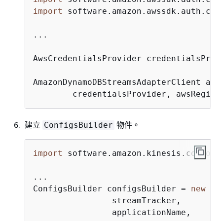
import
 software.amazon.awssdk.auth.cre
...

AwsCredentialsProvider credentialsProv
AmazonDynamoDBStreamsAdapterClient ada
        credentialsProvider, awsRegion
建立
物件。
ConfigsBuilder
import
 software.amazon.kinesis.common.
...

ConfigsBuilder configsBuilder = 
new
Co
                streamTracker,

                applicationName,
