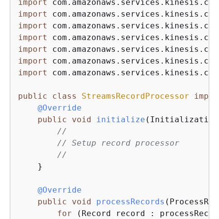
import
import
import
import
import
import
import
 com.amazonaws.services.kinesis.cli
public
class
StreamsRecordProcessor
imple
@Override
public
void
initialize
(Initialization
//
// Setup record processor
//
    }

@Override
public
void
processRecords
(ProcessRec
for
 (Record record : processRecor