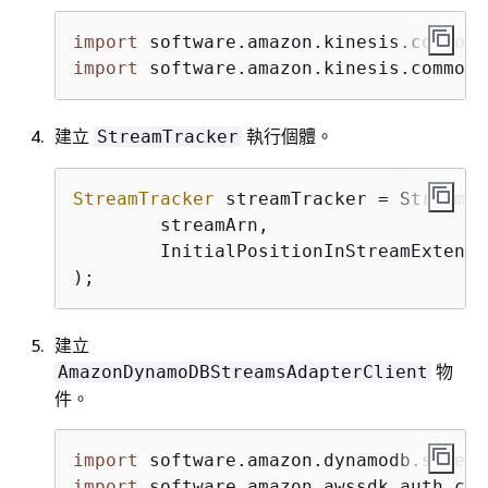
import
import
 software.amazon.kinesis.common.
建立
執行個體。
StreamTracker
StreamTracker
 streamTracker = StreamsS
        streamArn,

        InitialPositionInStreamExtende
);
建立
物
AmazonDynamoDBStreamsAdapterClient
件。
import
import