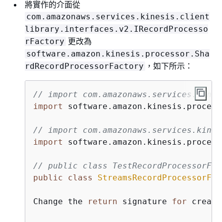
將實作的介面從
com.amazonaws.services.kinesis.client
library.interfaces.v2.IRecordProcesso
更改為
rFactory
software.amazon.kinesis.processor.Sha
，如下所示：
rdRecordProcessorFactory
// import com.amazonaws.services.kines
import
 software.amazon.kinesis.process
// import com.amazonaws.services.kines
import
 software.amazon.kinesis.process
// public class TestRecordProcessorFac
public
class
StreamsRecordProcessorFac
Change the 
return
 signature 
for
 create