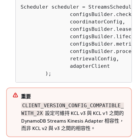
Scheduler scheduler = StreamsScheduler
                configsBuilder.checkpo
                coordinatorConfig,

                configsBuilder.leaseMa
                configsBuilder.lifecyc
                configsBuilder.metrics
                configsBuilder.process
                retrievalConfig,

                adapterClient

        );
重要
CLIENT_VERSION_CONFIG_COMPATIBLE_
設定可維持 KCL v3 與 KCL v1 之間的
WITH_2X
DynamoDB Streams Kinesis Adapter 相容性，
而非 KCL v2 與 v3 之間的相容性。