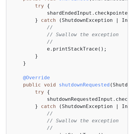
try
{
            shardEndedInput.checkpointer(
        } 
catch
 (ShutdownException | Inva
//
// Swallow the exception
//
            e.printStackTrace();

        }

    }

@Override
public
void
shutdownRequested
(Shutdow
try
{
            shutdownRequestedInput.checkp
        } 
catch
 (ShutdownException | Inva
//
// Swallow the exception
//