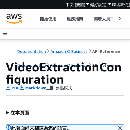
中文 (繁體)
偏好設定
聯絡我們
開始使用
服務指南
開發人員工具
Documentation
Amazon Q Business
API Reference
VideoExtractionCon
Documentation
Amazon Q Business
API Reference
figuration
PDF
Markdown
焦點模式
在本頁面
此頁面尚未翻譯為您的語言。