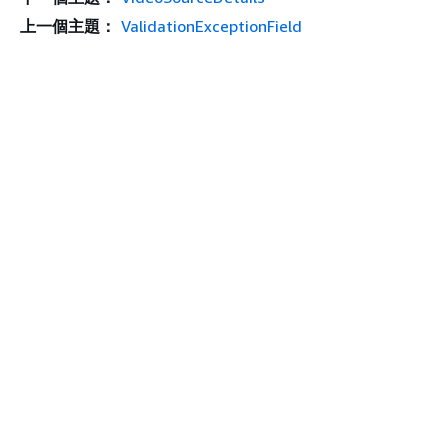
上一個主題：
ValidationExceptionField