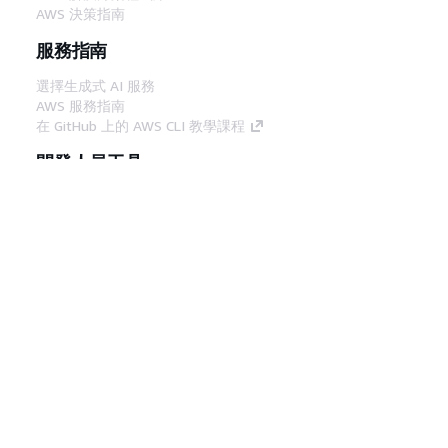
AWS 決策指南
服務指南
選擇生成式 AI 服務
AWS 服務指南
在 GitHub 上的 AWS CLI 教學課程
開發人員工具
AWS 程式碼範例庫
AWS CLI
AWS 建構家中心
AWS 開發人員工具部落格
實用的連結
下載 AWS 文件 MCP 伺服器
登入 AWS Console
AWS re:Post
隱私權
網站條款
Cookie 偏好設定
©
2026, Amazon Web Services, Inc.或其附屬公司。保留