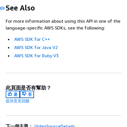
See Also
For more information about using this API in one of the
language-specific AWS SDKs, see the following:
AWS SDK for C++
AWS SDK for Java V2
AWS SDK for Ruby V3
此頁面是否有幫助？
是
否
提供意見回饋
下一個主題：
VideoSourceDetails