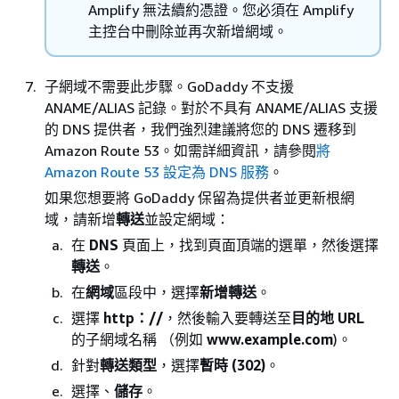
Amplify 無法續約憑證。您必須在 Amplify
主控台中刪除並再次新增網域。
子網域不需要此步驟。GoDaddy 不支援
ANAME/ALIAS 記錄。對於不具有 ANAME/ALIAS 支援
的 DNS 提供者，我們強烈建議將您的 DNS 遷移到
Amazon Route 53。如需詳細資訊，請參閱
將
Amazon Route 53 設定為 DNS 服務
。
如果您想要將 GoDaddy 保留為提供者並更新根網
域，請新增
轉送
並設定網域：
在
DNS
頁面上，找到頁面頂端的選單，然後選擇
轉送
。
在
網域
區段中，選擇
新增轉送
。
選擇
http：//
，然後輸入要轉送至
目的地 URL
的子網域名稱 （例如
www.example.com
)。
針對
轉送類型
，選擇
暫時 (302)
。
選擇、
儲存
。