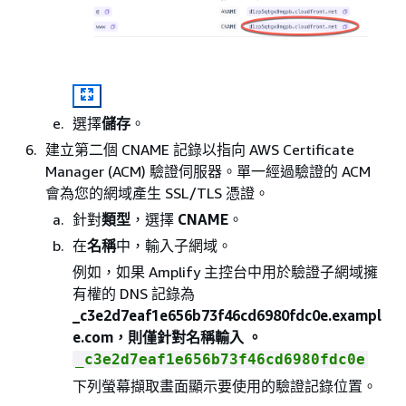
選擇
儲存
。
建立第二個 CNAME 記錄以指向 AWS Certificate
Manager (ACM) 驗證伺服器。單一經過驗證的 ACM
會為您的網域產生 SSL/TLS 憑證。
針對
類型
，選擇
CNAME
。
在
名稱
中，輸入子網域。
例如，如果 Amplify 主控台中用於驗證子網域擁
有權的 DNS 記錄為
_c3e2d7eaf1e656b73f46cd6980fdc0e.exampl
e.com，則僅針對名稱輸入 。
_c3e2d7eaf1e656b73f46cd6980fdc0e
下列螢幕擷取畫面顯示要使用的驗證記錄位置。