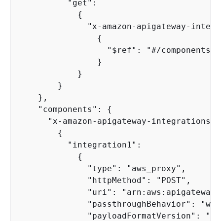
          "get":

{
              "x-amazon-apigateway-integr
{
                  "$ref": "#/components/x
                }

            }

        }

    },

    "components": 
{
      "x-amazon-apigateway-integrations":

{
          "integration1":

{
              "type": "aws_proxy",

              "httpMethod": "POST",

              "uri": "arn:aws:apigateway:
              "passthroughBehavior": "whe
              "payloadFormatVersion": "1.0