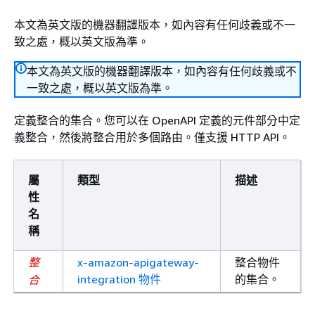
本文為英文版的機器翻譯版本，如內容有任何歧義或不一
致之處，概以英文版為準。
本文為英文版的機器翻譯版本，如內容有任何歧義或不
一致之處，概以英文版為準。
定義整合的集合。您可以在 OpenAPI 定義的元件部分中定
義整合，然後將整合用於多個路由。僅支援 HTTP API。
屬
類型
描述
性
名
稱
x-amazon-apigateway-
整合物件
整
integration 物件
的集合。
合