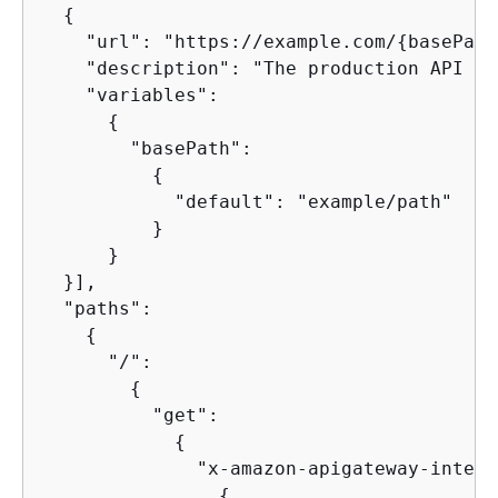
{
    "url": "https://example.com/
{
basePath
    "description": "The production API se
    "variables":

{
        "basePath":

{
            "default": "example/path"

          }

      }

  }],

  "paths":

{
      "/":

{
          "get":

{
              "x-amazon-apigateway-integr
{