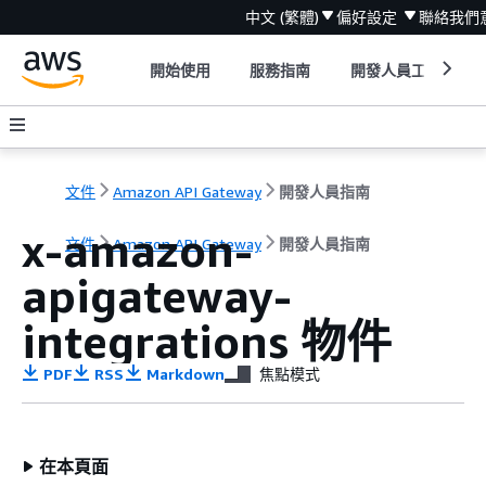
中文 (繁體)
偏好設定
聯絡我們
開始使用
服務指南
開發人員工具
文件
Amazon API Gateway
開發人員指南
x-amazon-
文件
Amazon API Gateway
開發人員指南
apigateway-
integrations 物件
PDF
RSS
Markdown
焦點模式
在本頁面