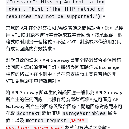
{
"message":"Missing Authentication
Token", "hint":"The HTTP method or
。
resources may not be supported."}
當您的 API 在外部交換和 AWS 雲端之間協調時，您可以使
用 VTL 映射範本進行整合請求或整合回應，將承載從一個
格式映射到另一個格式。不過，VTL 對應範本僅適用於具
有成功回應的有效請求。
針對無效的請求，API Gateway 會完全略過整合並傳回錯
誤回應。您必須使用自訂，將錯誤回應轉譯成 Exchange
相容的格式。在本例中，會在只支援簡單變數替換的非
VTL 對應範本中轉譯自訂。
將 API Gateway 所產生的錯誤回應一般化為 API Gateway
所產生的任何回應，此操作稱為
閘道回應
。這可區分 API
Gateway 所產生的回應與整合回應。閘道回應對應範本可
存取
變數值與
屬性
$context
$stageVariables
值，以及
method.request.
param-
格式的方法請求參數。
position
.
param-name