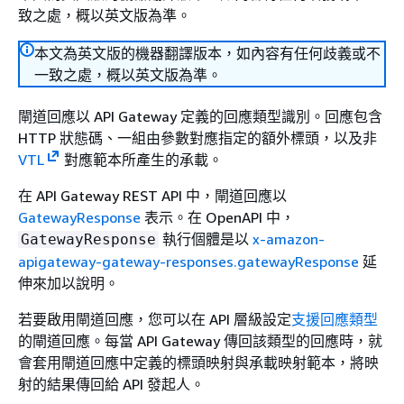
致之處，概以英文版為準。
本文為英文版的機器翻譯版本，如內容有任何歧義或不
一致之處，概以英文版為準。
閘道回應以 API Gateway 定義的回應類型識別。回應包含
HTTP 狀態碼、一組由參數對應指定的額外標頭，以及非
VTL
對應範本所產生的承載。
在 API Gateway REST API 中，閘道回應以
GatewayResponse
表示。在 OpenAPI 中，
執行個體是以
x-amazon-
GatewayResponse
apigateway-gateway-responses.gatewayResponse
延
伸來加以說明。
若要啟用閘道回應，您可以在 API 層級設定
支援回應類型
的閘道回應。每當 API Gateway 傳回該類型的回應時，就
會套用閘道回應中定義的標頭映射與承載映射範本，將映
射的結果傳回給 API 發起人。