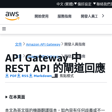
中文 (繁體)
偏好設定
聯絡我們
開始使用
服務指南
開發人員工具
文件
Amazon API Gateway
開發人員指南
API Gateway 中
文件
Amazon API Gateway
開發人員指南
REST API 的閘道回應
PDF
RSS
Markdown
焦點模式
在本頁面
本文為英文版的機器翻譯版本，如內容有任何歧義或不一