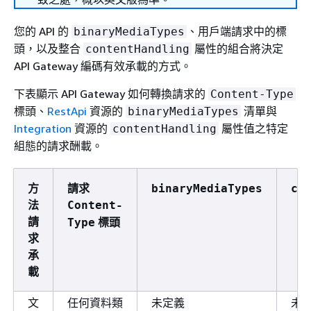
您的 API 的
、用戶端請求中的標
binaryMediaTypes
頭，以及整合
屬性的組合將決定
contentHandling
API Gateway 編碼有效承載的方式。
下表顯示 API Gateway 如何轉換請求的
Content-Type
標頭、
RestApi
資源的
清單與
binaryMediaTypes
Integration
資源的
屬性值之特定
contentHandling
組態的請求酬載。
方
請求
binaryMediaTypes
co
法
Content-
請
標頭
Type
求
承
載
文
任何資料類
未定義
未