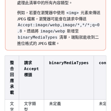
處理此清單中的所有內容類型。
例如，若要在瀏覽器中使用
元素來傳送
<img>
JPEG 檔案，瀏覽器可能會在請求中傳送
Accept:image/webp,image/*,*/*;q=0
。透過將
新增至
.8
image/webp
清單，端點就能收到二
binaryMediaTypes
進位格式的 JPEG 檔案。
整
請求
binaryMediaTypes
cont
合
Accept
回
標頭
應
承
載
文
文字類
未定義
未定義
字
型