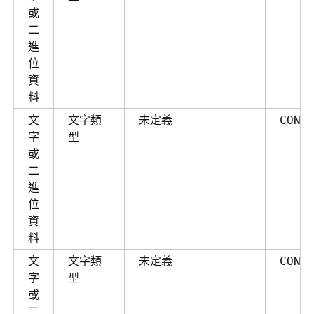
或
二
進
位
資
料
文
文字類
未定義
CONV
字
型
或
二
進
位
資
料
文
文字類
未定義
CONV
字
型
或
二