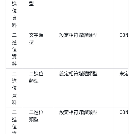
進
型
位
資
料
二
文字類
設定相符媒體類型
CONV
進
型
位
資
料
二
二進位
設定相符媒體類型
未定義
進
類型
位
資
料
二
二進位
設定相符媒體類型
CONV
進
類型
位
資