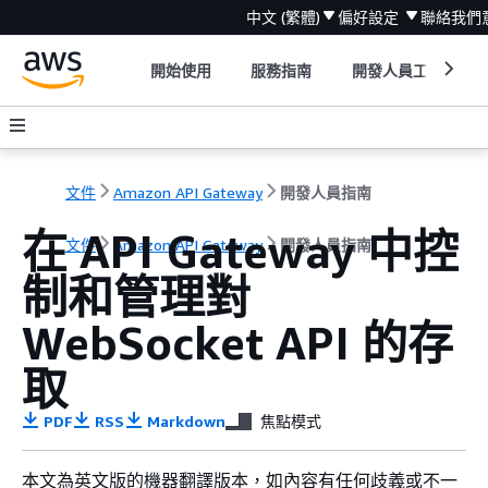
中文 (繁體)
偏好設定
聯絡我們
開始使用
服務指南
開發人員工具
文件
Amazon API Gateway
開發人員指南
在 API Gateway 中控
文件
Amazon API Gateway
開發人員指南
制和管理對
WebSocket API 的存
取
PDF
RSS
Markdown
焦點模式
本文為英文版的機器翻譯版本，如內容有任何歧義或不一