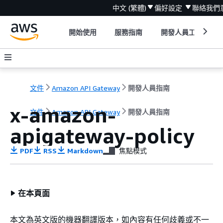
中文 (繁體)
偏好設定
聯絡我們
開始使用
服務指南
開發人員工具
文件
Amazon API Gateway
開發人員指南
x-amazon-
文件
Amazon API Gateway
開發人員指南
apigateway-policy
PDF
RSS
Markdown
焦點模式
在本頁面
本文為英文版的機器翻譯版本，如內容有任何歧義或不一