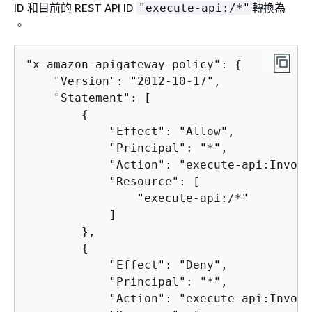
ID 和目前的 REST API ID
轉換為
"execute-api:/*"
。
"x-amazon-apigateway-policy": 
{
    "Version": "2012-10-17",

    "Statement": [

{
            "Effect": "Allow",

            "Principal": "*",

            "Action": "execute-api:Invoke"
            "Resource": [

                "execute-api:/*"

            ]

        },

{
            "Effect": "Deny",

            "Principal": "*",

            "Action": "execute-api:Invoke"