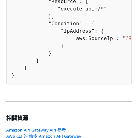
            "Resource": [

               "execute-api:/*"

            ],

            "Condition" : 
{
                "IpAddress": 
{
                    "aws:SourceIp": "
192.
                }

            }

        }

    ]

}
相關資源
Amazon API Gateway API 參考
AWS CLI 的 命令 Amazon API Gateway