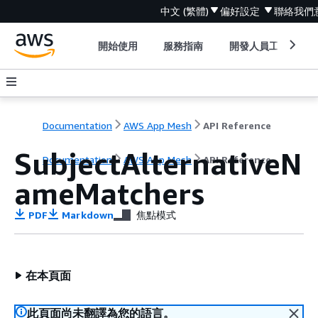
中文 (繁體)
偏好設定
聯絡我們
開始使用
服務指南
開發人員工具
Documentation
AWS App Mesh
API Reference
SubjectAlternativeN
Documentation
AWS App Mesh
API Reference
ameMatchers
PDF
Markdown
焦點模式
在本頁面
此頁面尚未翻譯為您的語言。