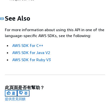
See Also
For more information about using this API in one of the
language-specific AWS SDKs, see the following:
AWS SDK for C++
AWS SDK for Java V2
AWS SDK for Ruby V3
此頁面是否有幫助？
是
否
提供意見回饋