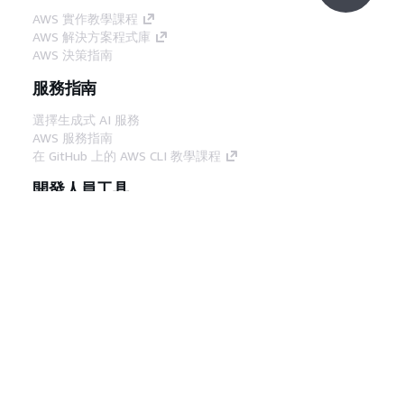
AWS 實作教學課程
AWS 解決方案程式庫
AWS 決策指南
服務指南
選擇生成式 AI 服務
AWS 服務指南
在 GitHub 上的 AWS CLI 教學課程
開發人員工具
AWS 程式碼範例庫
AWS CLI
AWS 建構家中心
AWS 開發人員工具部落格
實用的連結
下載 AWS 文件 MCP 伺服器
登入 AWS Console
AWS re:Post