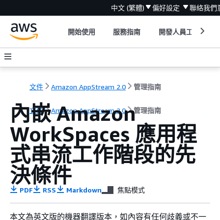
中文 (繁體)
偏好設定
聯絡我們
開始使用
服務指南
開發人員工具
文件
Amazon AppStream 2.0
管理指南
內嵌 Amazon
文件
Amazon AppStream 2.0
管理指南
WorkSpaces 應用程
式串流工作階段的先
決條件
PDF
RSS
Markdown
焦點模式
本文為英文版的機器翻譯版本，如內容有任何歧義或不一