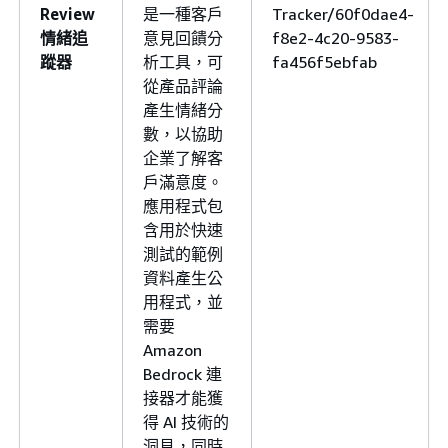
Review
是一種客戶
Tracker/60f0dae4-
情緒追
意見回饋分
f8e2-4c20-9583-
蹤器
析工具，可
fa456f5ebfab
從產品評論
產生情緒分
數，以協助
企業了解客
戶滿意度。
應用程式包
含用於快速
測試的範例
資料產生公
用程式，並
需要
Amazon
Bedrock 連
接器才能獲
得 AI 技術的
洞見，同時