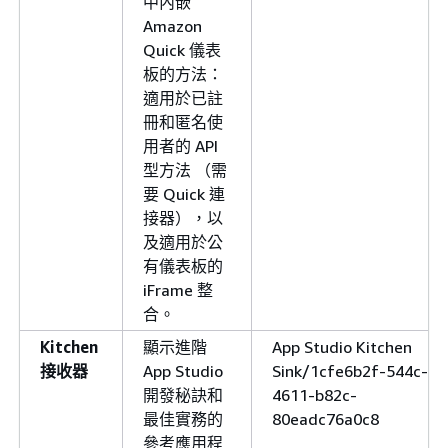
中內嵌
Amazon
Quick 儀表
板的方法：
適用於已註
冊和匿名使
用者的 API
型方法 （需
要 Quick 連
接器），以
及適用於公
有儀表板的
iFrame 整
合。
Kitchen
顯示進階
App Studio Kitchen
接收器
App Studio
Sink/1cfe6b2f-544c-
開發秘訣和
4611-b82c-
最佳實務的
80eadc76a0c8
參考應用程