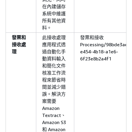
在內建儲存
系統中維護
所有其他資
料。
發票和
此接收處理
發票和接收
接收處
應用程式透
Processing/98bde3ae-
理
過自動化手
e454-4b18-a1e6-
動資料輸入
6f23e8b2a4f1
和簡化文件
核准工作流
程來節省時
間並減少錯
誤。解決方
案需要
Amazon
Textract、
Amazon S3
和 Amazon