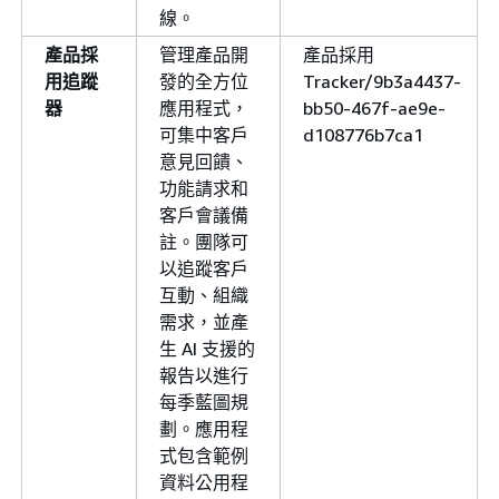
線。
產品採
管理產品開
產品採用
用追蹤
發的全方位
Tracker/9b3a4437-
器
應用程式，
bb50-467f-ae9e-
可集中客戶
d108776b7ca1
意見回饋、
功能請求和
客戶會議備
註。團隊可
以追蹤客戶
互動、組織
需求，並產
生 AI 支援的
報告以進行
每季藍圖規
劃。應用程
式包含範例
資料公用程