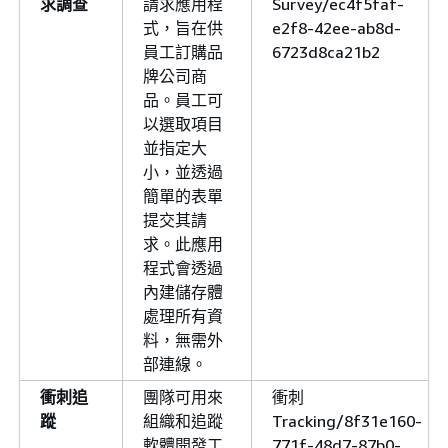
求調查
請求應用程
Survey/ec4f5faf-
式，旨在供
e2f8-42ee-ab8d-
員工訂購品
6723d8ca21b2
牌公司商
品。員工可
以選取項目
並指定大
小，並透過
簡單的表單
提交其請
求。此應用
程式會透過
內建儲存體
處理所有資
料，無需外
部連線。
衝刺追
團隊可用來
衝刺
蹤
組織和追蹤
Tracking/8f31e160-
軟體開發工
771f-48d7-87b0-