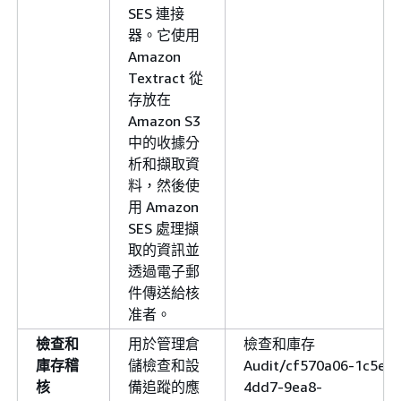
SES 連接
器。它使用
Amazon
Textract 從
存放在
Amazon S3
中的收據分
析和擷取資
料，然後使
用 Amazon
SES 處理擷
取的資訊並
透過電子郵
件傳送給核
准者。
檢查和
用於管理倉
檢查和庫存
庫存稽
儲檢查和設
Audit/cf570a06-1c5e-
核
備追蹤的應
4dd7-9ea8-