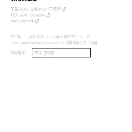
下載 AWS 文件 MCP 伺服器
登入 AWS Console
AWS re:Post
隱私權
網站條款
Cookie 偏好設定
©
2026, Amazon Web Services, Inc.或其附屬公司。保留
中文 (繁體)
所有權利。