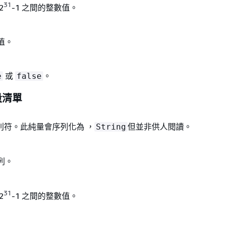
31
2
-1 之間的整數值。
點值。
或
。
e
false
量清單
別符。此純量會序列化為 ，
但並非供人閱讀。
String
序列。
31
2
-1 之間的整數值。