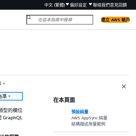
中文 (繁體)
偏好設定
聯絡我們
意見回饋
建立 AWS 帳戶
準。
為準。
在本頁面
件類型的欄位
預設純量
raphQL
AWS AppSync 純量
結構描述用量範例