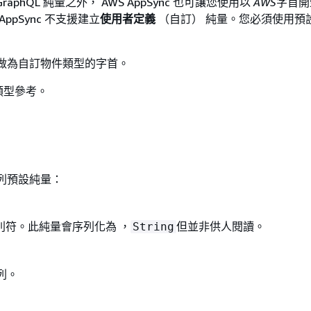
aphQL 純量之外， AWS AppSync 也可讓您使用以
AWS
字首開
AppSync 不支援建立
使用者定義
（自訂） 純量。您必須使用預
做為自訂物件類型的字首。
類型參考。
義下列預設純量：
別符。此純量會序列化為 ，
但並非供人閱讀。
String
序列。