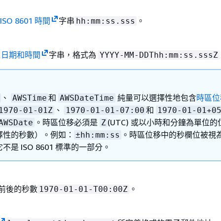
ISO 8601 時間
字串
。
hh:mm:ss.sss
01 日期和時間
字串，格式為
YYYY-MM-DDThh:mm:ss.sssZ
、
和
純量可以選擇性地包含
時區位
AWSTime
AWSDateTime
、
和
1970-01-01Z
1970-01-01-07:00
1970-01-01+0
。時區位移必須是
(UTC) 或以小時和分鐘為單位的
AWSDate
Z
擇性的秒數）。例如：
。時區位移中的秒欄位被視
±hh:mm:ss
不是 ISO 8601 標準的一部分。
 前後的秒數
。
1970-01-01-T00:00Z