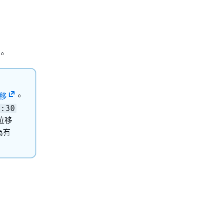
。
移
。
5:30
位移
為有