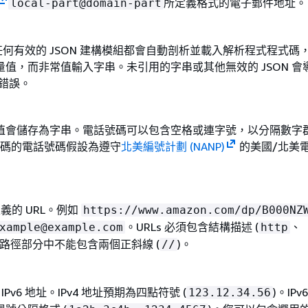
所定義格式的電子郵件地址。
local-part@domain-part
。任何有效的 JSON 建構模組都會自動剖析並載入解析程式程式碼
值，而非常值輸入字串。未引用的字串或其他無效的 JSON 會
證錯誤。
值會儲存為字串。電話號碼可以包含空格或連字號，以分隔數字
代碼的電話號碼假設為遵守
北美編號計劃 (NANP)
的美國/北美
義的 URL。例如
https://www.amazon.com/dp/B000NZ
。URLs 必須包含結構描述 (
、
xample@example.com
http
且路徑部分中不能包含兩個正斜線 (
)。
//
或 IPv6 地址。IPv4 地址預期為四點符號 (
)。IP
123.12.34.56