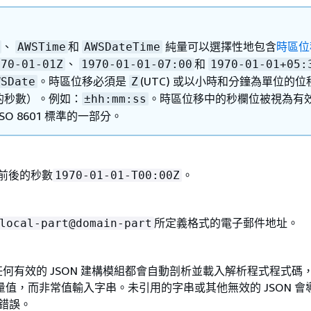
、
和
純量可以選擇性地包含
時區位
AWSTime
AWSDateTime
、
和
970-01-01Z
1970-01-01-07:00
1970-01-01+05:
。時區位移必須是
(UTC) 或以小時和分鐘為單位的位
WSDate
Z
的秒數）。例如：
。時區位移中的秒欄位被視為有
±hh:mm:ss
SO 8601 標準的一部分。
 前後的秒數
。
1970-01-01-T00:00Z
所定義格式的電子郵件地址。
local-part@domain-part
。任何有效的 JSON 建構模組都會自動剖析並載入解析程式程式碼
值，而非常值輸入字串。未引用的字串或其他無效的 JSON 會
證錯誤。