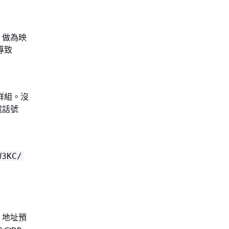
，做為映
導致
群組。沒
電話號
W3KC/
v6 地址預