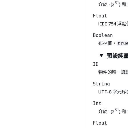
31
介於 -(2
) 和 
Float
IEEE 754 浮
Boolean
布林值，
tru
預設純
ID
物件的唯一識
String
UTF-8 字元
Int
31
介於 -(2
) 和 
Float