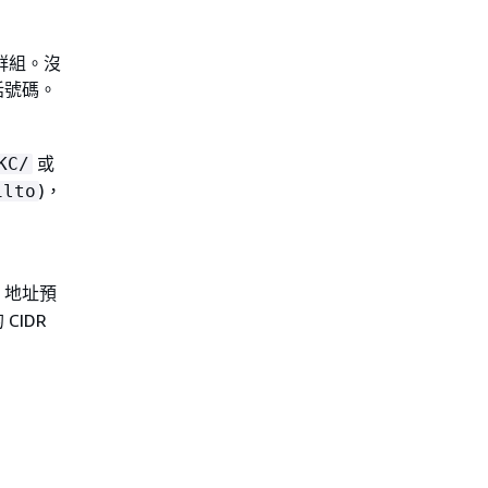
群組。沒
話號碼。
或
KC/
)，
ilto
v6 地址預
CIDR