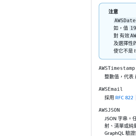
注意
AWSDate
如，值
1
對 有效
A
及選擇性
使它不是 I
AWSTimestamp
整數值，代表
AWSEmail
採用
RFC 822
AWSJSON
JSON 字串
射、清單或純量
GraphQL 驗