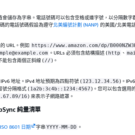
值會儲存為字串。電話號碼可以包含空格或連字號，以分隔數字
代碼的電話號碼假設為遵守
北美編號計劃 (NANP)
的美國/北美電
的 URL。例如
https://www.amazon.com/dp/B000NZW3
。URLs 必須包含結構描述 (
、
mple@example.com
http
ma
能包含兩個正斜線 (
)。
//
或 IPv6 地址。IPv4 地址預期為四點符號 (
)。IP
123.12.34.56
號分隔格式 (
)。您可以包含選用的 
1a2b:3c4b::1234:4567
) 來表示子網路遮罩。
.67.89/16
ppSync 純量清單
ISO 8601 日期
字串
。
YYYY-MM-DD