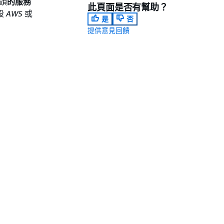
頭
的服務
此頁面是否有幫助？
設
AWS
或
是
否
提供意見回饋