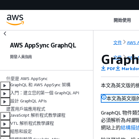
開始使用
文件
AWS 
AWS AppSync GraphQL
Gra
文件
AWS 
開發人員指南
PDF
Markdo
什麼是 AWS AppSync
GraphQL 和 AWS AppSync 架構
本文為英文版的
入門：建立您的第一個 GraphQL API
本文為英文版
設計 GraphQL APIs
建置用戶端應用程式
GraphQL 
JavaScript 解析程式教學課程
必須解析為
純量
VTL 解析程式教學課程
網站上的
結構描
組態和設定