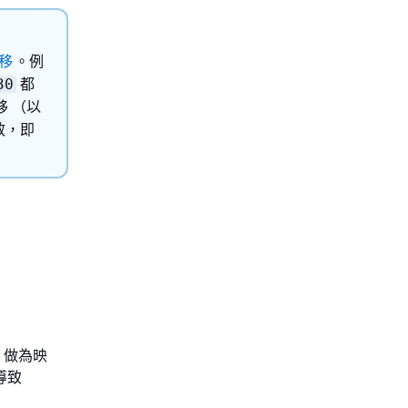
移
。例
都
30
移 （以
效，即
，做為映
導致