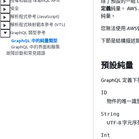
授權和驗證 GraphQL APIs
除了預設的一組 Gr
定義
純量。 AWS 
安全
純量。
解析程式參考 (JavaScript)
解析程式映射範本參考 (VTL)
您無法使用
AWS
GraphQL 類型參考
下節是結構描述
GraphQL 中的純量類型
GraphQL 中的界面和聯集
故障診斷和常見錯誤
預設純量
GraphQL 定
ID
物件的唯一識
String
UTF-8 字元
Int