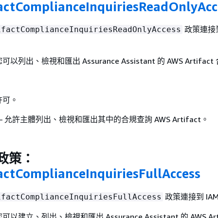
actComplianceInquiriesReadOnlyAcc
政策連接到
ifactComplianceInquiriesReadOnlyAccess
出、檢視和匯出 Assurance Assistant 的 AWS Artifac
許可。
– 允許主體列出、檢視和匯出其中的合規查詢 AWS Artifact。
管政策：
ctComplianceInquiriesFullAccess
政策連接到 IA
ifactComplianceInquiriesFullAccess
立、列出、檢視和匯出 Assurance Assistant 的 AWS Arti