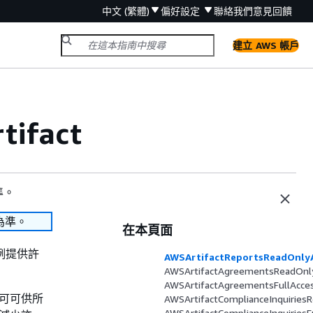
中文 (繁體)
偏好設定
聯絡我們
意見回饋
建立 AWS 帳戶
ifact
準。
為準。
在本頁面
案例提供許
AWSArtifactReportsReadOnly
AWSArtifactAgreementsReadOnl
AWSArtifactAgreementsFullAcce
許可可供所
AWSArtifactComplianceInquiries
AWSArtifactComplianceInquiriesF