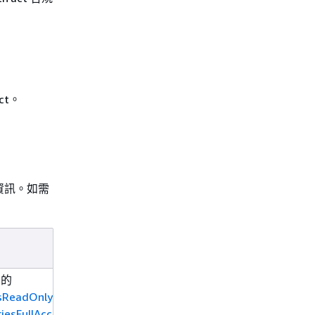
ct。
細資訊。如需
。
日期
 的
2026-
esReadOnlyAccess
06-30
iesFullAccess
受