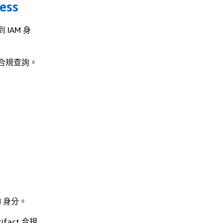
ess
 IAM 身
t 合規查詢。
M 身分。
fact 合規