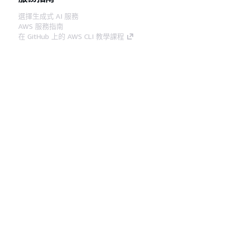
選擇生成式 AI 服務
AWS 服務指南
在 GitHub 上的 AWS CLI 教學課程
開發人員工具
AWS 程式碼範例庫
AWS CLI
AWS 建構家中心
AWS 開發人員工具部落格
實用的連結
下載 AWS 文件 MCP 伺服器
登入 AWS Console
AWS re:Post
隱私權
網站條款
Cookie 偏好設定
©
2026, Amazon Web Services, Inc.或其附屬公司。保留
中文 (繁體)
所有權利。