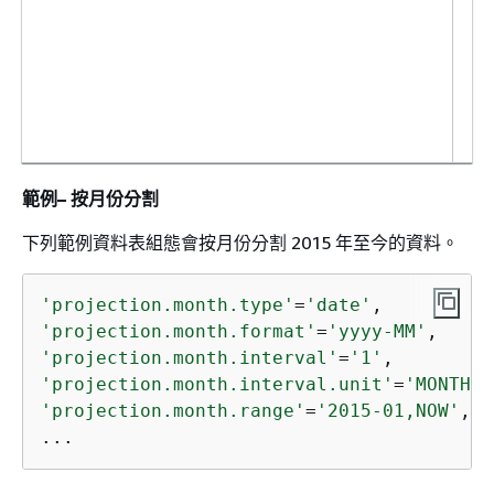
範例– 按月份分割
下列範例資料表組態會按月份分割 2015 年至今的資料。
'projection.month.type'
=
'date'
'projection.month.format'
=
'yyyy-MM'
'projection.month.interval'
=
'1'
'projection.month.interval.unit'
=
'MONTHS'
'projection.month.range'
=
'2015-01,NOW'
, 

...