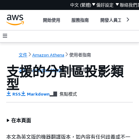
中文 (繁體)
偏好設定
聯絡我們
開始使用
服務指南
開發人員工具
文件
Amazon Athena
使用者指南
支援的分割區投影類
文件
Amazon Athena
使用者指南
型
RSS
Markdown
焦點模式
在本頁面
本文為英文版的機器翻譯版本，如內容有任何歧義或不一