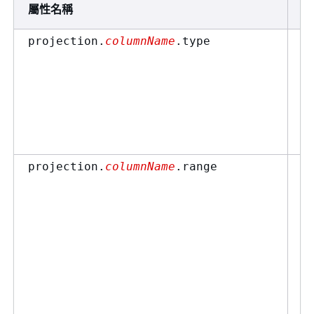
屬性名稱
範
projection.
columnName
.type
d
projection.
columnName
.range
2
0
2
N
2