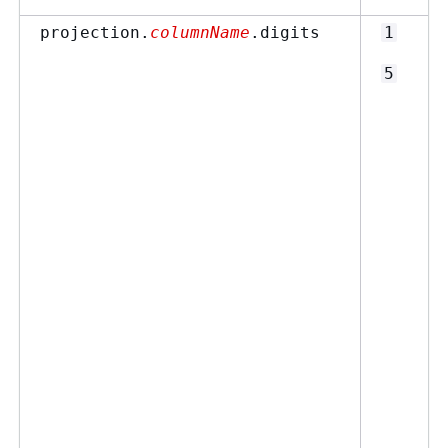
projection.
columnName
.digits
1
5