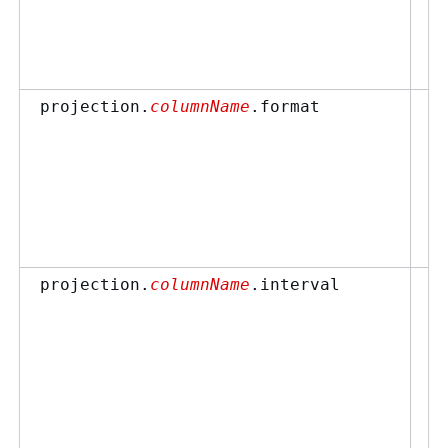
projection.
columnName
.format
y
d
d
s
projection.
columnName
.interval
1
5