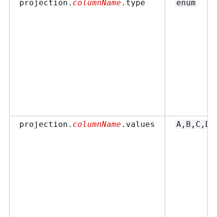
projection.
columnName
.type
enum
projection.
columnName
.values
A,B,C,D,