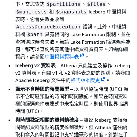
下，當您查詢
、
、
$partitions
$files
和
Iceberg 中繼資料
$manifests
$snapshots
表時，它會失敗並收到
錯誤。此外，中繼資
AccessDeniedException
料欄
具有相同的 Lake Formation 限制，並在
$path
查詢選取時會失敗。無論 Lake Formation 篩選條件為
何，都可以查詢所有其他中繼資料資料表。如需詳細
資訊，請參閱
中繼資料資料表
。
Iceberg v2 資料表
– Athena 只能建立及操作 Iceberg
v2 資料表。有關 v1 和 v2 資料表之間的區別，請參閱
Apache Iceberg 文件中的
格式版本變更
。
顯示不含時區的時間類型
– 以世界協調時間 (UTC) 顯
示不含時區類型的時間和時間戳記。如果在時間資料
欄的篩選條件表達式中未指定時區，則使用世界協調
時間 (UTC)。
與時間戳記相關的資料精確度
– 雖然 Iceberg 支持時
間戳記資料類型的精度達到微秒，但 Athena 僅在讀
取和寫入的時間戳記中支持達毫秒的精度。針對在手