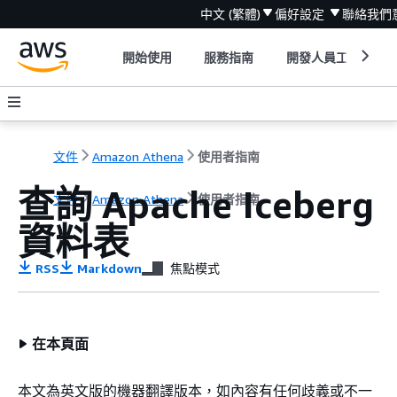
中文 (繁體)
偏好設定
聯絡我們
開始使用
服務指南
開發人員工具
文件
Amazon Athena
使用者指南
查詢 Apache Iceberg
文件
Amazon Athena
使用者指南
資料表
RSS
Markdown
焦點模式
在本頁面
本文為英文版的機器翻譯版本，如內容有任何歧義或不一