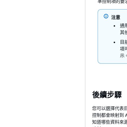
準控制項的要
注意
通
其
目
項
示
後續步驟
您可以選擇代表
控制都會映射到 A
知道哪些資料來源