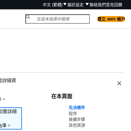
中文 (繁體)
偏好設定
聯絡我們
意見回饋
建立 AWS 帳戶
如需詳細資
在本頁面
準。
先決條件
。如需詳細
程序
後續步驟
為準。
其他資源