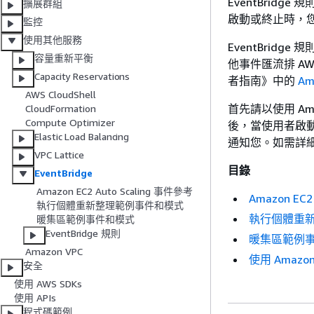
EventBri
擴展群組
啟動或終止時，您可
監控
使用其他服務
EventBridge
容量重新平衡
他事件匯流排 AW
Capacity Reservations
者指南》
中的
Am
AWS CloudShell
首先請以使用 Amaz
CloudFormation
Compute Optimizer
後，當使用者啟動
Elastic Load Balancing
通知您。如需詳
VPC Lattice
目錄
EventBridge
Amazon EC2 Auto Scaling 事件參考
Amazon EC2
執行個體重新整理範例事件和模式
執行個體重
暖集區範例事件和模式
EventBridge 規則
暖集區範例
Amazon VPC
使用 Amazo
安全
使用 AWS SDKs
使用 APIs
程式碼範例