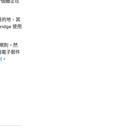
行個體正在
I 目的地、其
idge 使用
e 規則。然
過電子郵件
則
。