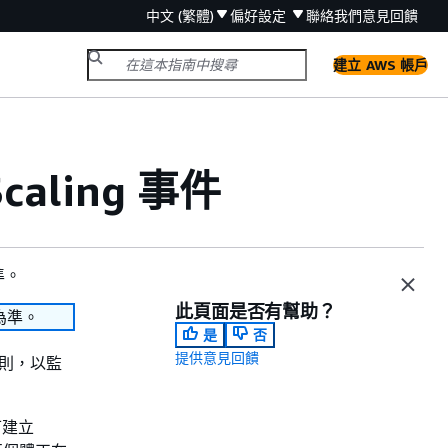
中文 (繁體)
偏好設定
聯絡我們
意見回饋
建立 AWS 帳戶
Scaling 事件
準。
此頁面是否有幫助？
為準。
是
否
提供意見回饋
動規則，以監
您可建立