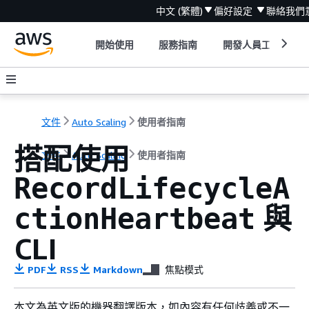
中文 (繁體)
偏好設定
聯絡我們
開始使用
服務指南
開發人員工具
文件
Auto Scaling
使用者指南
搭配使用
文件
Auto Scaling
使用者指南
RecordLifecycleA
與
ctionHeartbeat
CLI
PDF
RSS
Markdown
焦點模式
本文為英文版的機器翻譯版本，如內容有任何歧義或不一