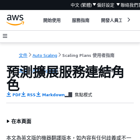
中文 (繁體)
偏好設定
聯絡我們
開始使用
服務指南
開發人員工具
文件
Auto Scaling
Scaling Plans 使用者指南
預測擴展服務連結角
文件
Auto Scaling
Scaling Plans 使用者指南
色
PDF
RSS
Markdown
焦點模式
在本頁面
本文為英文版的機器翻譯版本，如內容有任何歧義或不一