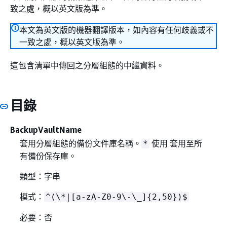
致之處，概以英文版為準。
本文為英文版的機器翻譯版本，如內容有任何歧義或不
一致之處，概以英文版為準。
這包含清單中傳回之分層組態的中繼資料。
目錄
BackupVaultName
套用分層組態的備份文件庫名稱。
使用 套用至所
*
有備份保存庫。
類型：字串
模式：
^(\*|[a-zA-Z0-9\-\_]
{
2,50})$
必要：否