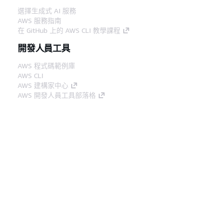
選擇生成式 AI 服務
AWS 服務指南
在 GitHub 上的 AWS CLI 教學課程
開發人員工具
AWS 程式碼範例庫
AWS CLI
AWS 建構家中心
AWS 開發人員工具部落格
實用的連結
下載 AWS 文件 MCP 伺服器
登入 AWS Console
AWS re:Post
隱私權
網站條款
Cookie 偏好設定
©
2026, Amazon Web Services, Inc.或其附屬公司。保留
中文 (繁體)
所有權利。