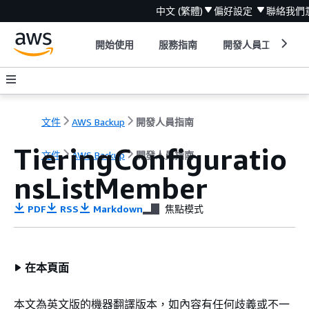
中文 (繁體)
偏好設定
聯絡我們
開始使用
服務指南
開發人員工具
文件
AWS Backup
開發人員指南
TieringConfiguratio
文件
AWS Backup
開發人員指南
nsListMember
PDF
RSS
Markdown
焦點模式
在本頁面
本文為英文版的機器翻譯版本，如內容有任何歧義或不一