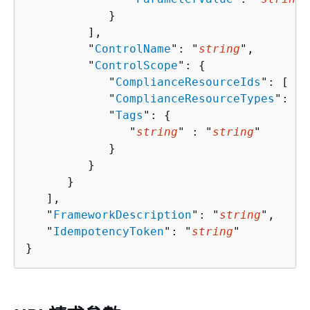
            }

         ],

         "
ControlName
": "
string
",

         "
ControlScope
": 
{
            "
ComplianceResourceIds
": [ "
s
            "
ComplianceResourceTypes
": [ 
            "
Tags
": 
{
               "
string
" : "
string
" 

            }

         }

      }

   ],

   "
FrameworkDescription
": "
string
",

   "
IdempotencyToken
": "
string
"

}