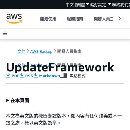
中文 (繁體)
偏好設定
聯絡我們
開始使用
服務指南
開發人員工具
文件
AWS Backup
開發人員指南
UpdateFramework
文件
AWS Backup
開發人員指南
PDF
RSS
Markdown
焦點模式
在本頁面
本文為英文版的機器翻譯版本，如內容有任何歧義或不一
致之處，概以英文版為準。