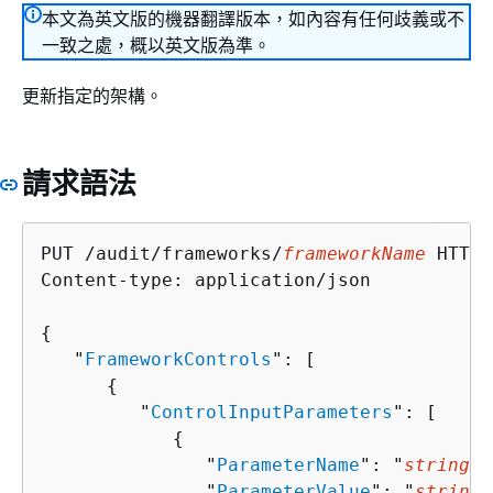
本文為英文版的機器翻譯版本，如內容有任何歧義或不
一致之處，概以英文版為準。
更新指定的架構。
請求語法
PUT /audit/frameworks/
frameworkName
 HTTP/
Content-type: application/json

{
   "
FrameworkControls
": [ 

{
         "
ControlInputParameters
": [ 

{
               "
ParameterName
": "
string
",

               "
ParameterValue
": "
string
"
