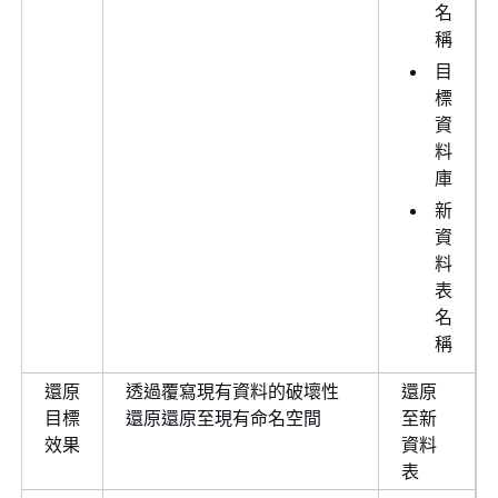
名
稱
目
標
資
料
庫
新
資
料
表
名
稱
還原
透過覆寫現有資料的破壞性
還原
目標
還原還原至現有命名空間
至新
效果
資料
表