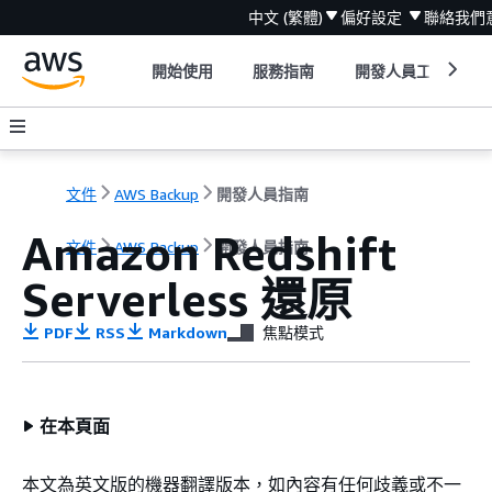
中文 (繁體)
偏好設定
聯絡我們
開始使用
服務指南
開發人員工具
文件
AWS Backup
開發人員指南
Amazon Redshift
文件
AWS Backup
開發人員指南
Serverless 還原
PDF
RSS
Markdown
焦點模式
在本頁面
本文為英文版的機器翻譯版本，如內容有任何歧義或不一