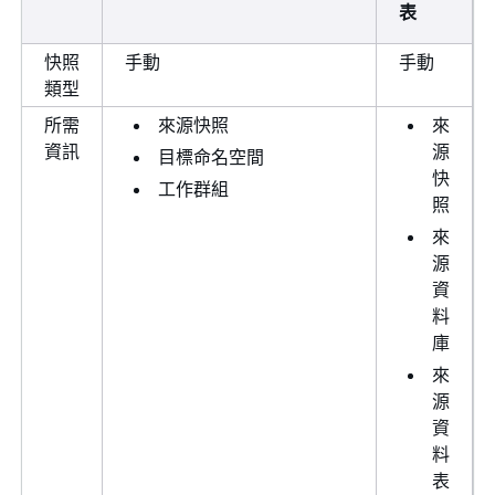
表
快照
手動
手動
類型
所需
來源快照
來
資訊
源
目標命名空間
快
工作群組
照
來
源
資
料
庫
來
源
資
料
表