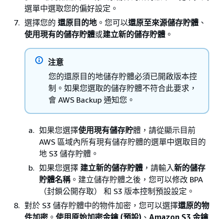
選單中選取您的偏好設定。
選擇您的
還原目的地
。您可以
還原至來源儲存貯體
、
使用現有的儲存貯體
或
建立新的儲存貯體
。
注意
您的還原目的地儲存貯體必須已開啟版本控
制。如果您選取的儲存貯體不符合此要求，
會 AWS Backup 通知您。
如果您選擇
使用現有儲存貯
體，請從顯示目前
AWS 區域內所有現有儲存貯體的選單中選取目的
地 S3 儲存貯體。
如果您選擇
建立新的儲存貯體
，請輸入
新的儲存
貯體名稱
。建立儲存貯體之後，您可以修改 BPA
（封鎖公開存取） 和 S3 版本控制預設設定。
對於 S3 儲存貯體中的物件加密，您可以選擇
還原的物
件加密
。
使用原始加密金鑰 (預設)
、
Amazon S3 金鑰