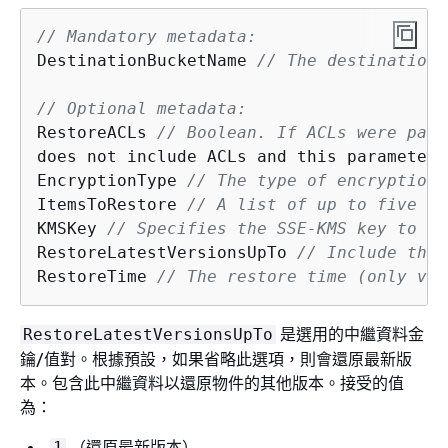
// Mandatory metadata:
DestinationBucketName 
// The destination 
// Optional metadata:
RestoreACLs 
// Boolean. If ACLs were part
does not include ACLs and this parameter 
EncryptionType 
// The type of encryption 
ItemsToRestore 
// A list of up to five pa
KMSKey 
// Specifies the SSE-KMS key to us
RestoreLatestVersionsUpTo 
// Include this
RestoreTime 
// The restore time (only val
是選用的中繼資料金
RestoreLatestVersionsUpTo
鑰/值對。根據預設，如果省略此選項，則會還原最新版
本。包含此中繼資料以還原物件的其他版本。接受的值
為：
（還原最新版本）
1