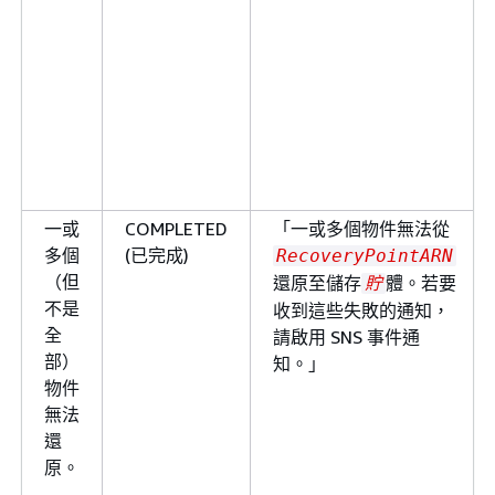
一或
COMPLETED
「一或多個物件無法從
多個
(已完成)
RecoveryPointARN
（但
還原至儲存
體。若要
貯
不是
收到這些失敗的通知，
全
請啟用 SNS 事件通
部）
知。」
物件
無法
還
原。