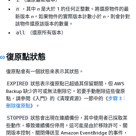
，其中
n
是大於 1 的任何正整數。將還原物件的最
n
新版本
n
。如果物件的實際版本計數小於
n
，則會針對
該物件還原該版本的數量。
（還原所有版本）
all
復原點狀態
復原點會有一個狀態來表示其狀態。
狀態表示復原點已超過其保留期間，但 AWS
EXPIRED
Backup 缺少許可或無法刪除它。若要手動刪除這些復原
點，請參閱《入門》
的《清理資源》
一節中的《
步驟 3：
刪除復原點
》。
狀態會出現在連續備份，其中使用者已採取某
STOPPED
些動作，導致連續備份停用。這可能是由於移除許可、關
閉版本控制、關閉傳送至 Amazon EventBridge 的事件，