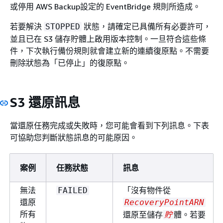
或停用 AWS Backup設定的 EventBridge 規則所造成。
若要解決
狀態，請確定已具備所有必要許可，
STOPPED
並且已在 S3 儲存貯體上啟用版本控制。一旦符合這些條
件，下次執行備份規則就會建立新的連續復原點。不需要
刪除狀態為「已停止」的復原點。
S3 還原訊息
當還原任務完成或失敗時，您可能會看到下列訊息。下表
可協助您判斷狀態訊息的可能原因。
案例
任務狀態
訊息
無法
「沒有物件從
FAILED
還原
RecoveryPointARN
所有
還原至儲存
體。若要
貯