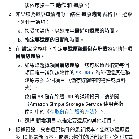
後依序按一下
動作
和
還原
。)
如果您要還原連續備份，請在
還原時間
窗格中，選取
下列任一選項：
接受預設值，以還原至
最近可還原的時間
。
指定要還原的日期和時間
。
在
設定
窗格中，指定要
還原整個儲存貯體
還是執行
項
目層級還原
。
如果您選擇
項目層級還原
，您可以透過指定每個
項目唯一識別該物件的
S3 URI
，為每個還原任務
還原最多 5 個項目 （儲存貯體中的物件或資料
夾）。
(如需 S3 儲存貯體 URI 的詳細資訊，請參閱
《Amazon Simple Storage Service 使用者指
南》
中的《
存取儲存貯體的方法
》。)
選擇
新增項目
以指定要還原的其他項目。
根據預設，只會還原物件的最新版本。您可以還原最
多 10 個最新版本，或還原物件的所有版本。從下拉式