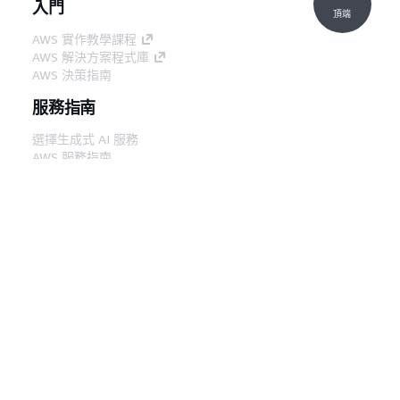
入門
頂端
AWS 實作教學課程
AWS 解決方案程式庫
AWS 決策指南
服務指南
選擇生成式 AI 服務
AWS 服務指南
在 GitHub 上的 AWS CLI 教學課程
開發人員工具
AWS 程式碼範例庫
AWS CLI
AWS 建構家中心
AWS 開發人員工具部落格
實用的連結
下載 AWS 文件 MCP 伺服器
登入 AWS Console
AWS re:Post