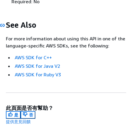
Required: No
See Also
For more information about using this API in one of the
language-specific AWS SDKs, see the following:
AWS SDK for C++
AWS SDK for Java V2
AWS SDK for Ruby V3
此頁面是否有幫助？
是
否
提供意見回饋