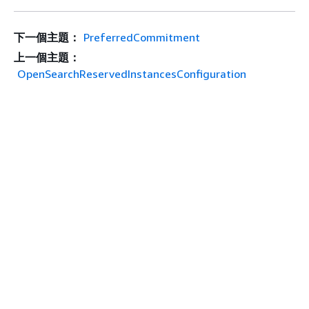
下一個主題：
PreferredCommitment
上一個主題：
OpenSearchReservedInstancesConfiguration