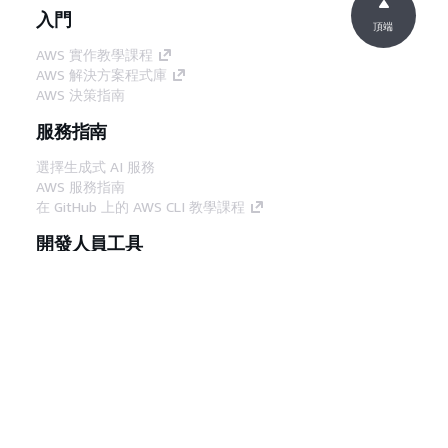
入門
頂端
AWS 實作教學課程
AWS 解決方案程式庫
AWS 決策指南
服務指南
選擇生成式 AI 服務
AWS 服務指南
在 GitHub 上的 AWS CLI 教學課程
開發人員工具
AWS 程式碼範例庫
AWS CLI
AWS 建構家中心
AWS 開發人員工具部落格
實用的連結
下載 AWS 文件 MCP 伺服器
登入 AWS Console