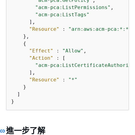
"acm-pca:GetPolicy"
,

"acm-pca:ListPermissions"
,

"acm-pca:ListTags"
      ],

"Resource"
 : 
"arn:aws:acm-pca:*:*:c
    },

{
"Effect"
 : 
"Allow"
,

"Action"
 : [

"acm-pca:ListCertificateAuthoriti
      ],

"Resource"
 : 
"*"
    }

  ]

}
進一步了解