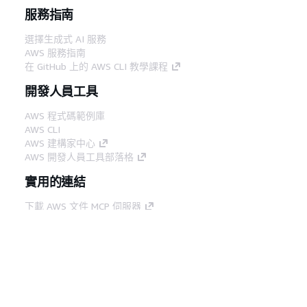
服務指南
選擇生成式 AI 服務
AWS 服務指南
在 GitHub 上的 AWS CLI 教學課程
開發人員工具
AWS 程式碼範例庫
AWS CLI
AWS 建構家中心
AWS 開發人員工具部落格
實用的連結
下載 AWS 文件 MCP 伺服器
登入 AWS Console
AWS re:Post
隱私權
網站條款
Cookie 偏好設定
©
2026, Amazon Web Services, Inc.或其附屬公司。保留