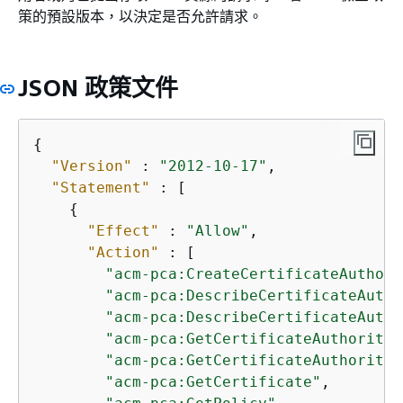
策的預設版本，以決定是否允許請求。
JSON 政策文件
{
"Version"
 : 
"2012-10-17"
,

"Statement"
 : [

{
"Effect"
 : 
"Allow"
,

"Action"
 : [

"acm-pca:CreateCertificateAuthori
"acm-pca:DescribeCertificateAutho
"acm-pca:DescribeCertificateAutho
"acm-pca:GetCertificateAuthorityC
"acm-pca:GetCertificateAuthorityC
"acm-pca:GetCertificate"
,
