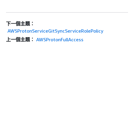
下一個主題：
AWSProtonServiceGitSyncServiceRolePolicy
上一個主題：
AWSProtonFullAccess