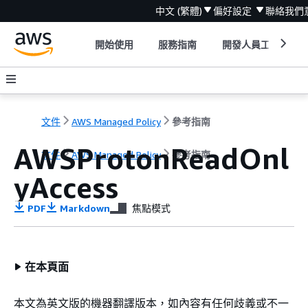
中文 (繁體)
偏好設定
聯絡我們
開始使用
服務指南
開發人員工具
文件
AWS Managed Policy
參考指南
AWSProtonReadOnl
文件
AWS Managed Policy
參考指南
yAccess
PDF
Markdown
焦點模式
在本頁面
本文為英文版的機器翻譯版本，如內容有任何歧義或不一