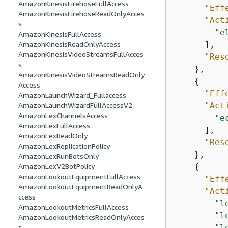
AmazonKinesisFirehoseFullAccess
"Eff
AmazonKinesisFirehoseReadOnlyAcces
"Act
s
"e
AmazonKinesisFullAccess
      ],

AmazonKinesisReadOnlyAccess
AmazonKinesisVideoStreamsFullAcces
"Res
s
    },

AmazonKinesisVideoStreamsReadOnly
{
Access
"Eff
AmazonLaunchWizard_Fullaccess
"Act
AmazonLaunchWizardFullAccessV2
AmazonLexChannelsAccess
"e
AmazonLexFullAccess
      ],

AmazonLexReadOnly
"Res
AmazonLexReplicationPolicy
    },

AmazonLexRunBotsOnly
{
AmazonLexV2BotPolicy
AmazonLookoutEquipmentFullAccess
"Eff
AmazonLookoutEquipmentReadOnlyA
"Act
ccess
"l
AmazonLookoutMetricsFullAccess
"l
AmazonLookoutMetricsReadOnlyAcces
"l
s