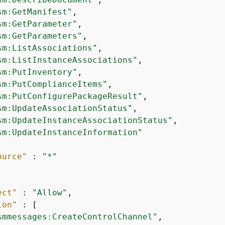
sm:GetManifest"
,

sm:GetParameter"
,

sm:GetParameters"
,

sm:ListAssociations"
,

sm:ListInstanceAssociations"
,

sm:PutInventory"
,

sm:PutComplianceItems"
,

sm:PutConfigurePackageResult"
,

sm:UpdateAssociationStatus"
,

sm:UpdateInstanceAssociationStatus"
,

sm:UpdateInstanceInformation"
ource"
 : 
"*"
ect"
 : 
"Allow"
,

ion"
 : [

smmessages:CreateControlChannel"
,
