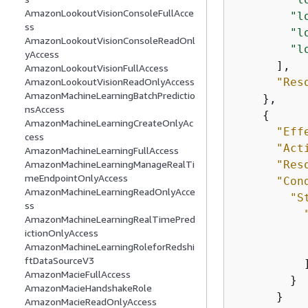
AmazonLookoutVisionConsoleFullAcce
"l
ss
"l
AmazonLookoutVisionConsoleReadOnl
"l
yAccess
      ],

AmazonLookoutVisionFullAccess
"Res
AmazonLookoutVisionReadOnlyAccess
AmazonMachineLearningBatchPredictio
    },

nsAccess
{
AmazonMachineLearningCreateOnlyAc
"Eff
cess
"Act
AmazonMachineLearningFullAccess
"Res
AmazonMachineLearningManageRealTi
meEndpointOnlyAccess
"Con
AmazonMachineLearningReadOnlyAcce
"S
ss
AmazonMachineLearningRealTimePred
ictionOnlyAccess
AmazonMachineLearningRoleforRedshi
ftDataSourceV3
          ]
AmazonMacieFullAccess
        }

AmazonMacieHandshakeRole
      }

AmazonMacieReadOnlyAccess