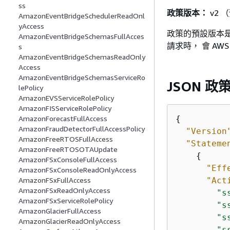
ss
政策版本：
v2 
AmazonEventBridgeSchedulerReadOnl
yAccess
政策的預設版本是
AmazonEventBridgeSchemasFullAcces
請求時， 會 A
s
AmazonEventBridgeSchemasReadOnly
Access
AmazonEventBridgeSchemasServiceRo
JSON 政
lePolicy
AmazonEVSServiceRolePolicy
AmazonFISServiceRolePolicy
{
AmazonForecastFullAccess
AmazonFraudDetectorFullAccessPolicy
"Version
AmazonFreeRTOSFullAccess
"Stateme
AmazonFreeRTOSOTAUpdate
{
AmazonFSxConsoleFullAccess
"Eff
AmazonFSxConsoleReadOnlyAccess
"Act
AmazonFSxFullAccess
AmazonFSxReadOnlyAccess
"s
AmazonFSxServiceRolePolicy
"s
AmazonGlacierFullAccess
"s
AmazonGlacierReadOnlyAccess
"s