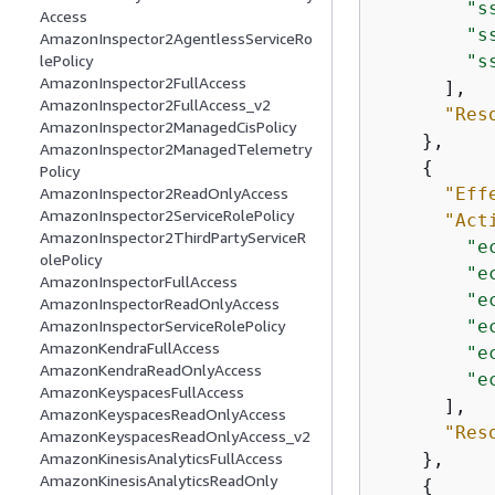
"s
Access
"s
AmazonInspector2AgentlessServiceRo
"s
lePolicy
AmazonInspector2FullAccess
      ],

AmazonInspector2FullAccess_v2
"Res
AmazonInspector2ManagedCisPolicy
    },

AmazonInspector2ManagedTelemetry
{
Policy
"Eff
AmazonInspector2ReadOnlyAccess
AmazonInspector2ServiceRolePolicy
"Act
AmazonInspector2ThirdPartyServiceR
"e
olePolicy
"e
AmazonInspectorFullAccess
"e
AmazonInspectorReadOnlyAccess
"e
AmazonInspectorServiceRolePolicy
AmazonKendraFullAccess
"e
AmazonKendraReadOnlyAccess
"e
AmazonKeyspacesFullAccess
      ],

AmazonKeyspacesReadOnlyAccess
"Res
AmazonKeyspacesReadOnlyAccess_v2
    },

AmazonKinesisAnalyticsFullAccess
AmazonKinesisAnalyticsReadOnly
{