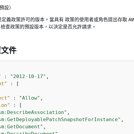
（預設）
定義政策許可的版本。當具有 政策的使用者或角色提出存取 AW
WS 檢查政策的預設版本，以決定是否允許請求。
策文件
"
 : 
"2012-10-17"
,

nt"
 : [

ect"
 : 
"Allow"
,

ion"
 : [

sm:DescribeAssociation"
,

sm:GetDeployablePatchSnapshotForInstance"
,

sm:GetDocument"
,

sm:DescribeDocument"
,
