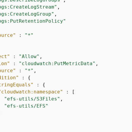
ogs:CreateLogStream"
,

ogs:CreateLogGroup"
,

ogs:PutRetentionPolicy"
ource"
 : 
"*"
ect"
 : 
"Allow"
,

ion"
 : 
"cloudwatch:PutMetricData"
,

ource"
 : 
"*"
,

dition"
 : 
{
tringEquals"
 : 
{
"cloudwatch:namespace"
 : [

"efs-utils/S3Files"
,

"efs-utils/EFS"

