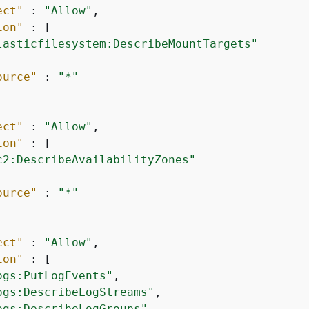
ect"
 : 
"Allow"
,

ion"
 : [

lasticfilesystem:DescribeMountTargets"
ource"
 : 
"*"
ect"
 : 
"Allow"
,

ion"
 : [

c2:DescribeAvailabilityZones"
ource"
 : 
"*"
ect"
 : 
"Allow"
,

ion"
 : [

ogs:PutLogEvents"
,

ogs:DescribeLogStreams"
,

ogs:DescribeLogGroups"
,
