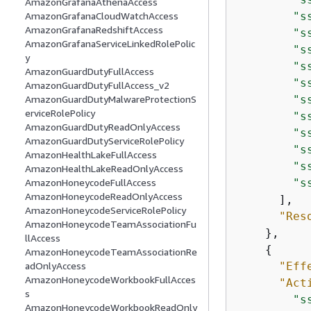
AmazonGrafanaAthenaAccess
"s
AmazonGrafanaCloudWatchAccess
AmazonGrafanaRedshiftAccess
"s
AmazonGrafanaServiceLinkedRolePolic
"s
y
"s
AmazonGuardDutyFullAccess
"s
AmazonGuardDutyFullAccess_v2
"s
AmazonGuardDutyMalwareProtectionS
erviceRolePolicy
"s
AmazonGuardDutyReadOnlyAccess
"s
AmazonGuardDutyServiceRolePolicy
"s
AmazonHealthLakeFullAccess
"s
AmazonHealthLakeReadOnlyAccess
"s
AmazonHoneycodeFullAccess
AmazonHoneycodeReadOnlyAccess
      ],

AmazonHoneycodeServiceRolePolicy
"Res
AmazonHoneycodeTeamAssociationFu
    },

llAccess
{
AmazonHoneycodeTeamAssociationRe
"Eff
adOnlyAccess
AmazonHoneycodeWorkbookFullAcces
"Act
s
"s
AmazonHoneycodeWorkbookReadOnly