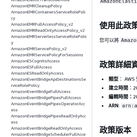
AmazonElasti
AmazonEMRCleanupPolicy
AmazonEMRContainersServiceRolePoli
cy
使用此政
AmazonEMRFullAccessPolicy_v2
AmazonEMRReadOnlyAccessPolicy_v2
AmazonEMRServerlessServiceRolePolic
您可以將
Amazo
y
AmazonEMRServicePolicy_v2
AmazonEMRServicePolicyForSessions
AmazonESCognitoAccess
政策詳細
AmazonESFullAccess
AmazonESReadOnlyAccess
類型
： AWS
AmazonEventBridgeApiDestinationsSe
rviceRolePolicy
建立時間
：20
AmazonEventBridgeFullAccess
編輯時間：
2
AmazonEventBridgePipesFullAccess
AmazonEventBridgePipesOperatorAcc
ARN
:
arn:
ess
AmazonEventBridgePipesReadOnlyAcc
ess
政策版本
AmazonEventBridgeReadOnlyAccess
AmazonEventBridgeSchedulerFullAcce