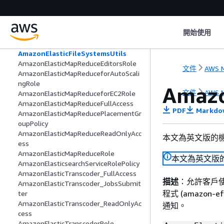
AmazonElasticFileSystemFullAccess
AmazonElasticFileSystemReadOnlyAcc
ess
開始使用
AmazonElasticFileSystemServiceRoleP
olicy
AmazonElasticFileSystemsUtils
AmazonElasticMapReduceEditorsRole
文件
AWS M
AmazonElasticMapReduceforAutoScali
ngRole
Amazo
文件
AWS M
AmazonElasticMapReduceforEC2Role
AmazonElasticMapReduceFullAccess
PDF
Markdo
AmazonElasticMapReducePlacementGr
oupPolicy
AmazonElasticMapReduceReadOnlyAcc
本文為英文版的
ess
AmazonElasticMapReduceRole
本文為英文版
AmazonElasticsearchServiceRolePolicy
AmazonElasticTranscoder_FullAccess
描述
：允許客戶使用 
AmazonElasticTranscoder_JobsSubmit
程式 (amazon-
ter
AmazonElasticTranscoder_ReadOnlyAc
通知。
cess
AmazonElasticTranscoderRole