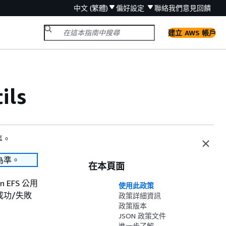
中文 (繁體)
偏好設定
聯絡我們
意見回饋
建立 AWS 帳戶
ils
準。
為準。
在本頁面
 EFS 公用
使用此政策
掛載成功/失敗
政策詳細資訊
政策版本
JSON 政策文件
進一步了解