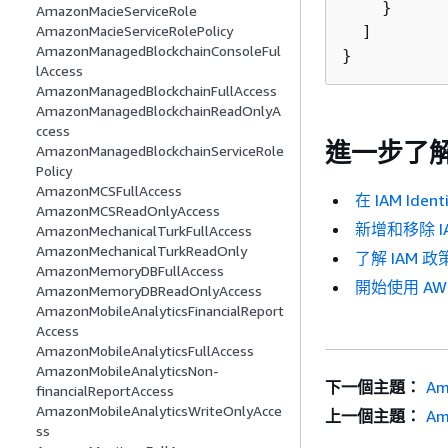
    }

AmazonMacieServiceRole
  ]

AmazonMacieServiceRolePolicy
AmazonManagedBlockchainConsoleFul
}
lAccess
AmazonManagedBlockchainFullAccess
AmazonManagedBlockchainReadOnlyA
ccess
進一步了
AmazonManagedBlockchainServiceRole
Policy
AmazonMCSFullAccess
在 IAM Ide
AmazonMCSReadOnlyAccess
新增和移除 I
AmazonMechanicalTurkFullAccess
AmazonMechanicalTurkReadOnly
了解 IAM 
AmazonMemoryDBFullAccess
開始使用 A
AmazonMemoryDBReadOnlyAccess
AmazonMobileAnalyticsFinancialReport
Access
AmazonMobileAnalyticsFullAccess
AmazonMobileAnalyticsNon-
下一個主題：
Am
financialReportAccess
AmazonMobileAnalyticsWriteOnlyAcce
上一個主題：
Am
ss