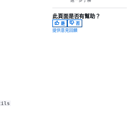
此頁面是否有幫助？
是
否
提供意見回饋
。
tils