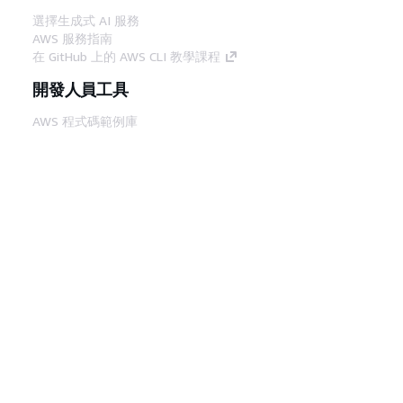
選擇生成式 AI 服務
AWS 服務指南
在 GitHub 上的 AWS CLI 教學課程
開發人員工具
AWS 程式碼範例庫
AWS CLI
AWS 建構家中心
AWS 開發人員工具部落格
實用的連結
下載 AWS 文件 MCP 伺服器
登入 AWS Console
AWS re:Post
隱私權
網站條款
Cookie 偏好設定
©
2026, Amazon Web Services, Inc.或其附屬公司。保留
中文 (繁體)
所有權利。