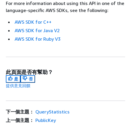
For more information about using this API in one of the
language-specific AWS SDKs, see the following:
AWS SDK for C++
AWS SDK for Java V2
AWS SDK for Ruby V3
此頁面是否有幫助？
是
否
提供意見回饋
下一個主題：
QueryStatistics
上一個主題：
PublicKey