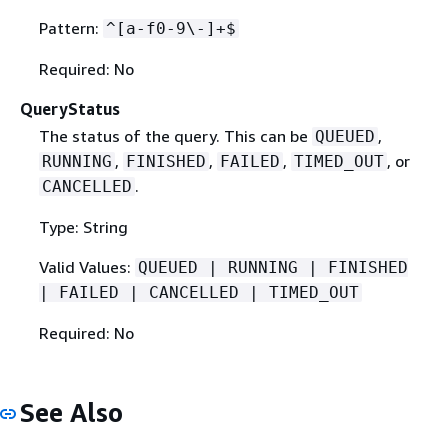
Pattern:
^[a-f0-9\-]+$
Required: No
QueryStatus
The status of the query. This can be
,
QUEUED
,
,
,
, or
RUNNING
FINISHED
FAILED
TIMED_OUT
.
CANCELLED
Type: String
Valid Values:
QUEUED | RUNNING | FINISHED
| FAILED | CANCELLED | TIMED_OUT
Required: No
See Also