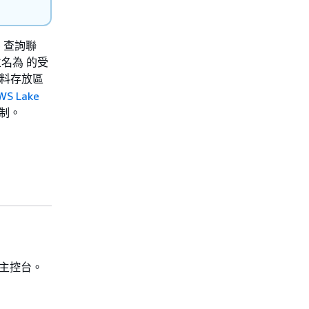
ke 查詢聯
建立名為 的受
資料存放區
WS Lake
控制。
il 主控台。
。