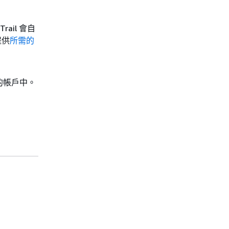
ail 會自
提供
所需的
的帳戶中。