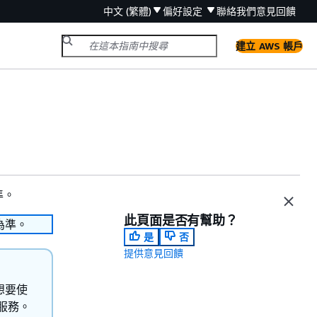
中文 (繁體)
偏好設定
聯絡我們
意見回饋
建立 AWS 帳戶
準。
此頁面是否有幫助？
為準。
是
否
提供意見回饋
您想要使
該服務。