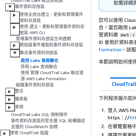
CloudTrail Lake 概念和術語
如需詳細
事件資料存放區
使用主控台建立、更新和管理事件
您可以使用 Cloud
資料存放區
使用 建立、更新和管理事件資料存
合。當您啟用 Lake
放區 AWS CLI
管資料庫
aws:c
管理事件資料存放區生命週期
ID 會用於資料表名
將追蹤事件複製到事件資料存放區
Formation
，該服
聯合事件資料存放區
啟用 Lake 查詢聯合
本節說明如何使用 Cl
停用 Lake 查詢聯合
使用 管理 CloudTrail Lake 聯合資
源 AWS Lake Formation
CloudTrail
組織事件資料存放區
整合
下列程序展示如何
儀表板
查詢
登入 AWS Ma
CloudTrail Lake SQL 限制條件
https：//
ht
事件資料存放區的受支援 SQL 結構描述
在導覽窗格
支援的 CloudWatch 指標
使用 CloudTrail 追蹤
選擇您要更