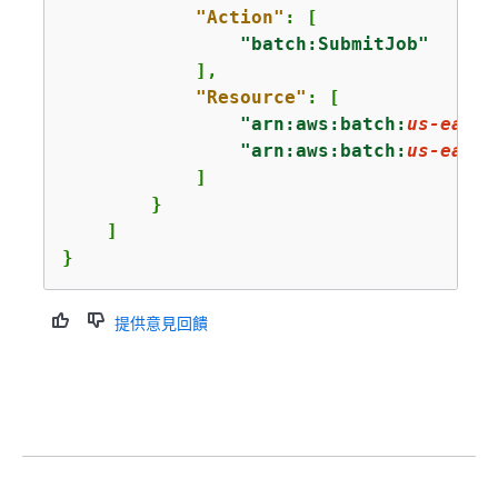
"Action"
: [

"batch:SubmitJob"
            ],

"Resource"
: [

"arn:aws:batch:
us-east-
"arn:aws:batch:
us-east-
            ]

        }

    ]

}
提供意見回饋