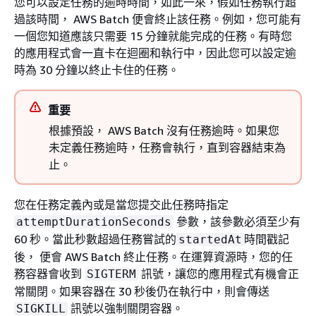
您可以設定任務的逾時時間，如此一來，假如任務執行超
過該時間， AWS Batch 便會終止該任務。例如，您可能有
一個您知道應該只需要 15 分鐘就能完成的任務。有時您
的應用程式會一直卡在迴圈和執行中，因此您可以設定逾
時為 30 分鐘以終止卡住的任務。
重要
根據預設， AWS Batch 沒有任務逾時。如果您
未定義任務逾時，任務會執行，直到容器結束為
止。
您在任務定義內或是當您提交此任務時指定
參數，該參數必須至少有
attemptDurationSeconds
60 秒。當此秒數超過任務嘗試的
時間戳記
startedAt
後， 便會 AWS Batch 終止任務。在運算資源時，您的任
務容器會收到
訊號，讓您的應用程式有機會正
SIGTERM
常關閉。如果容器在 30 秒後仍在執行中，則會傳送
訊號以強制關閉容器。
SIGKILL