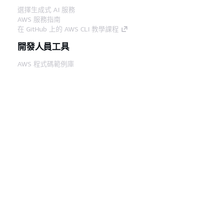
選擇生成式 AI 服務
AWS 服務指南
在 GitHub 上的 AWS CLI 教學課程
開發人員工具
AWS 程式碼範例庫
AWS CLI
AWS 建構家中心
AWS 開發人員工具部落格
實用的連結
下載 AWS 文件 MCP 伺服器
登入 AWS Console
AWS re:Post
隱私權
網站條款
Cookie 偏好設定
©
2026, Amazon Web Services, Inc.或其附屬公司。保留
中文 (繁體)
所有權利。