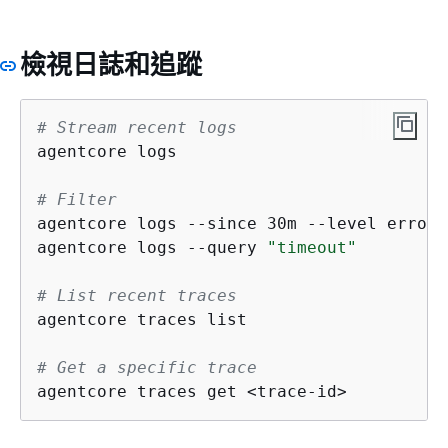
檢視日誌和追蹤
# Stream recent logs
agentcore logs

# Filter
agentcore logs --since 30m --level error

agentcore logs --query 
"timeout"
# List recent traces
agentcore traces list

# Get a specific trace
agentcore traces get <trace-id>