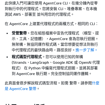
此快速入門可讓您使用 AgentCore CLI，在幾分鐘內從零
到執行中的代理程式。您將安裝 CLI、堆疊專案、在本機
測試 AWS、部署至 並叫用您的代理程式。
在 AgentCore 上建置代理程式的兩種方式，相同的 CLI：
受管繫帶
。您在組態檔案中宣告代理程式 （模型、提
示、工具、記憶體），AgentCore 會為您執行迴圈。
無架構，無協同運作程式碼。當您想要從想法到執行
中代理程式的最快路由時，路徑良好。
進一步了解。
程式碼型代理程式
。您可以使用已知的架構
(Strands、LangGraph、Google ADK 或 OpenAI 代理
程式） 在 Python 中編寫代理程式迴圈，並將其部署
到 AgentCore 執行期。完全控制協同運作邏輯。
此頁面會逐步解說程式碼型流程。如需 繫帶，請參閱
什麼
是 AgentCore 繫帶
。