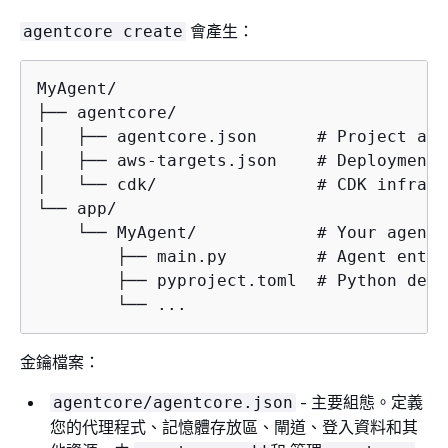
會產生：
agentcore create
MyAgent/

├── agentcore/

│   ├── agentcore.json      # Project and
│   ├── aws-targets.json    # Deployment 
│   └── cdk/                # CDK infrast
└── app/

    └── MyAgent/            # Your agent c
        ├── main.py         # Agent entry
        ├── pyproject.toml  # Python depe
        └── ...
金鑰檔案：
- 主要組態。定義
agentcore/agentcore.json
您的代理程式、記憶體存放區、閘道、登入資料和其