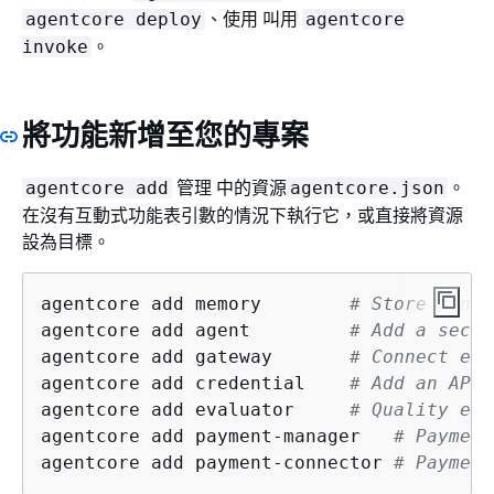
、使用 叫用
agentcore deploy
agentcore
。
invoke
將功能新增至您的專案
管理 中的資源
。
agentcore add
agentcore.json
在沒有互動式功能表引數的情況下執行它，或直接將資源
設為目標。
agentcore add memory        
# Store conve
agentcore add agent         
# Add a secon
agentcore add gateway       
# Connect ext
agentcore add credential    
# Add an API 
agentcore add evaluator     
# Quality eva
agentcore add payment-manager   
# Payment
agentcore add payment-connector 
# Payment