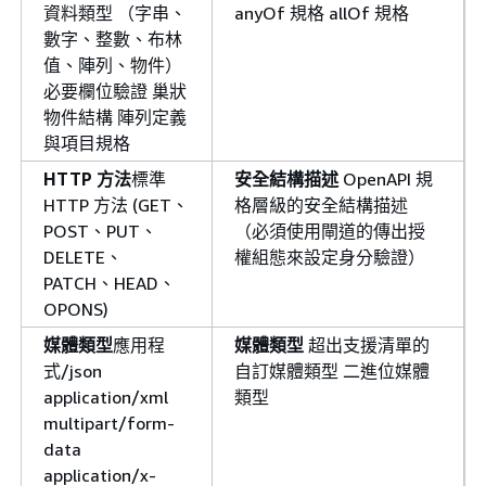
資料類型 （字串、
anyOf 規格 allOf 規格
數字、整數、布林
值、陣列、物件）
必要欄位驗證 巢狀
物件結構 陣列定義
與項目規格
HTTP 方法
標準
安全結構描述
OpenAPI 規
HTTP 方法 (GET、
格層級的安全結構描述
POST、PUT、
（必須使用閘道的傳出授
DELETE、
權組態來設定身分驗證）
PATCH、HEAD、
OPONS)
媒體類型
應用程
媒體類型
超出支援清單的
式/json
自訂媒體類型 二進位媒體
application/xml
類型
multipart/form-
data
application/x-