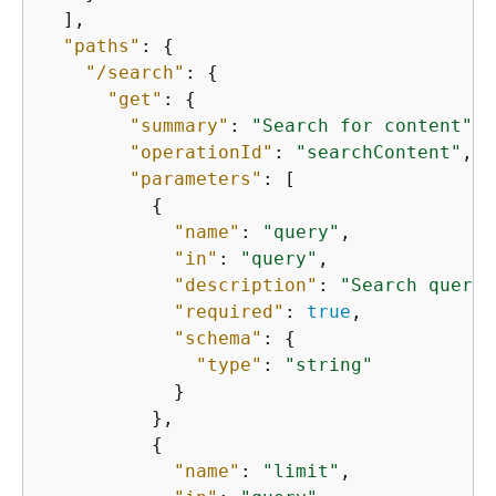
  ],

"paths"
: 
{
"/search"
: 
{
"get"
: 
{
"summary"
: 
"Search for content"
,

"operationId"
: 
"searchContent"
,

"parameters"
: [

{
"name"
: 
"query"
,

"in"
: 
"query"
,

"description"
: 
"Search query"
"required"
: 
true
,

"schema"
: 
{
"type"
: 
"string"
            }

          },

{
"name"
: 
"limit"
,
