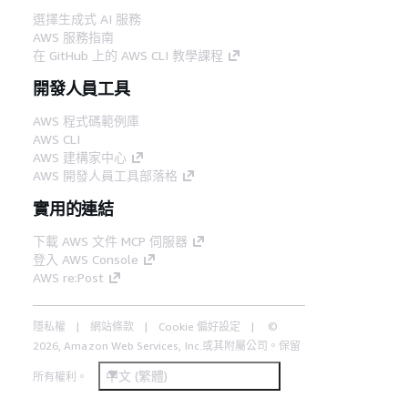
選擇生成式 AI 服務
AWS 服務指南
在 GitHub 上的 AWS CLI 教學課程
開發人員工具
AWS 程式碼範例庫
AWS CLI
AWS 建構家中心
AWS 開發人員工具部落格
實用的連結
下載 AWS 文件 MCP 伺服器
登入 AWS Console
AWS re:Post
隱私權
網站條款
Cookie 偏好設定
©
2026, Amazon Web Services, Inc.或其附屬公司。保留
中文 (繁體)
所有權利。