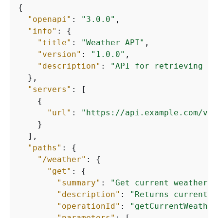
{
"openapi"
: 
"3.0.0"
,

"info"
: 
{
"title"
: 
"Weather API"
,

"version"
: 
"1.0.0"
,

"description"
: 
"API for retrieving we
  },

"servers"
: [

{
"url"
: 
"https://api.example.com/v1"
    }

  ],

"paths"
: 
{
"/weather"
: 
{
"get"
: 
{
"summary"
: 
"Get current weather"
,

"description"
: 
"Returns current w
"operationId"
: 
"getCurrentWeather
"parameters"
: [
