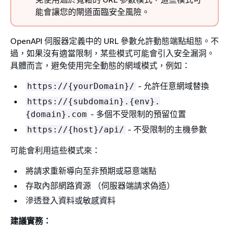
能會讓您的閘道面臨安全風險。
OpenAPI 伺服器定義中的 URL 參數允許動態端點組態。不
過，如果沒有適當限制，某些模式可能會引入安全漏洞。
具體而言，避免使用完全動態的網域模式，例如：
- 允許任意網域替換
https://
{
yourDomain}/
https://
{
subdomain}.
{
env}.
- 多個不受限制的預留位置
{
domain}.com
- 不受限制的主機參數
https://
{
host}/api/
可能會利用這些模式來：
將請求重新導向至非預期或惡意端點
存取內部網路資源 （伺服器端請求偽造）
滲透登入資料或敏感資料
建議實務：