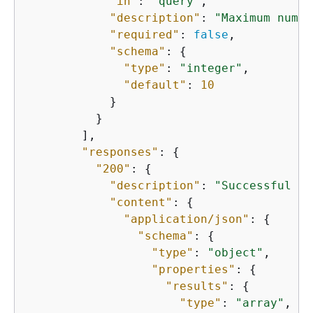
"in"
: 
"query"
,

"description"
: 
"Maximum numbe
"required"
: 
false
,

"schema"
: 
{
"type"
: 
"integer"
,

"default"
: 
10
            }

          }

        ],

"responses"
: 
{
"200"
: 
{
"description"
: 
"Successful re
"content"
: 
{
"application/json"
: 
{
"schema"
: 
{
"type"
: 
"object"
,

"properties"
: 
{
"results"
: 
{
"type"
: 
"array"
,
