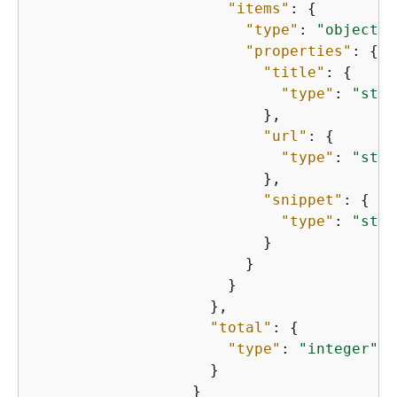
"items"
: 
{
"type"
: 
"object"
,

"properties"
: 
{
"title"
: 
{
"type"
: 
"stri
                          },

"url"
: 
{
"type"
: 
"stri
                          },

"snippet"
: 
{
"type"
: 
"stri
                          }

                        }

                      }

                    },

"total"
: 
{
"type"
: 
"integer"
                    }

                  }
