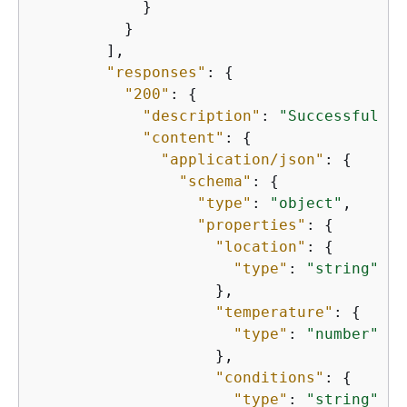
            }

          }

        ],

"responses"
: 
{
"200"
: 
{
"description"
: 
"Successful re
"content"
: 
{
"application/json"
: 
{
"schema"
: 
{
"type"
: 
"object"
,

"properties"
: 
{
"location"
: 
{
"type"
: 
"string"
                    },

"temperature"
: 
{
"type"
: 
"number"
                    },

"conditions"
: 
{
"type"
: 
"string"