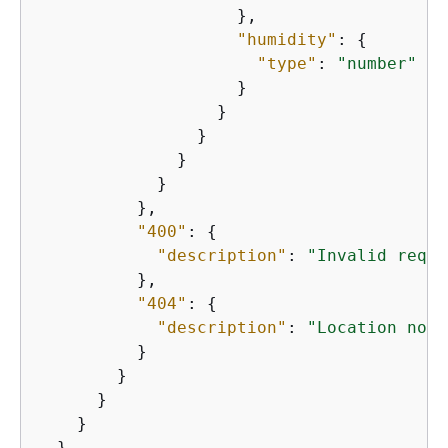
                    },

"humidity"
: 
{
"type"
: 
"number"
                    }

                  }

                }

              }

            }

          },

"400"
: 
{
"description"
: 
"Invalid reque
          },

"404"
: 
{
"description"
: 
"Location not 
          }

        }

      }

    }

  }
