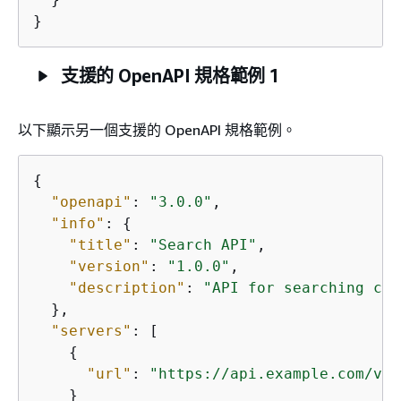
}
支援的 OpenAPI 規格範例 1
以下顯示另一個支援的 OpenAPI 規格範例。
{
"openapi"
: 
"3.0.0"
,

"info"
: 
{
"title"
: 
"Search API"
,

"version"
: 
"1.0.0"
,

"description"
: 
"API for searching con
  },

"servers"
: [

{
"url"
: 
"https://api.example.com/v1"
    }
