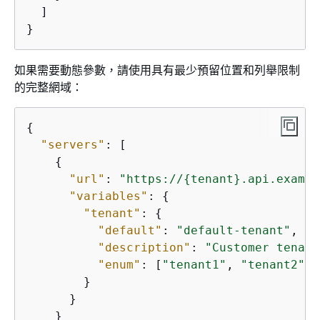
  ]

}
如果需要動態參數，請使用具有最少預留位置和列舉限制
的完整網域：
{
"servers"
: [

{
"url"
: 
"https://
{
tenant}.api.exampl
"variables"
: 
{
"tenant"
: 
{
"default"
: 
"default-tenant"
,

"description"
: 
"Customer tenant
"enum"
: [
"tenant1"
, 
"tenant2"
, 
        }

      }

    }
