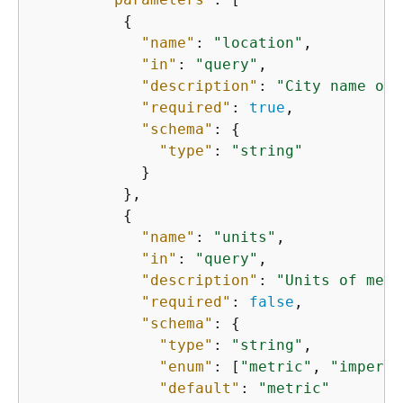
{
"name"
: 
"location"
,

"in"
: 
"query"
,

"description"
: 
"City name or 
"required"
: 
true
,

"schema"
: 
{
"type"
: 
"string"
            }

          },

{
"name"
: 
"units"
,

"in"
: 
"query"
,

"description"
: 
"Units of meas
"required"
: 
false
,

"schema"
: 
{
"type"
: 
"string"
,

"enum"
: [
"metric"
, 
"imperia
"default"
: 
"metric"