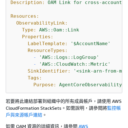
Description:
OAM
Link
for
cross-account
A
Resources:
ObservabilityLink:
Type:
AWS::Oam::Link
Properties:
LabelTemplate:
'$AccountName'
ResourceTypes:
-
'AWS::Logs::LogGroup'
-
'AWS::CloudWatch::Metric'
SinkIdentifier:
'<sink-arn-from-mon
Tags:
Purpose:
AgentCoreObservability
若要將此連結部署到組織中的所有成員帳戶，請使用 AWS
CloudFormation StackSets。如需說明，請參閱將
監控帳
戶與來源帳戶連結
。
如需 OAM 資源的詳細資訊，請參閱
AWS