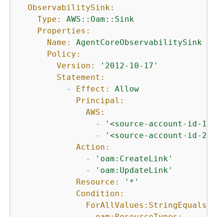
ObservabilitySink:
Type:
AWS::Oam::Sink
Properties:
Name:
AgentCoreObservabilitySink
Policy:
Version:
'2012-10-17'
Statement:
-
Effect:
Allow
Principal:
AWS:
-
'<source-account-id-1>'
-
'<source-account-id-2>'
Action:
-
'oam:CreateLink'
-
'oam:UpdateLink'
Resource:
'*'
Condition:
ForAllValues:StringEquals:
oam:ResourceTypes: