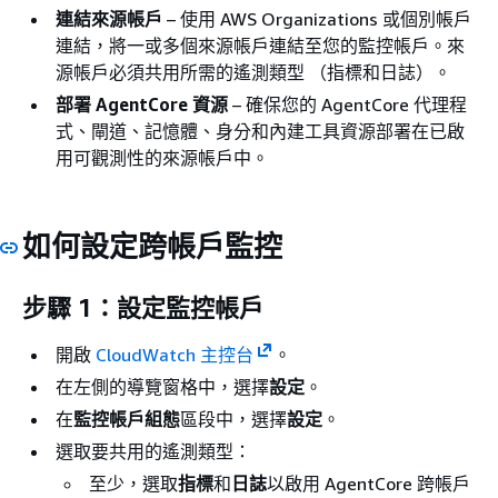
連結來源帳戶
– 使用 AWS Organizations 或個別帳戶
連結，將一或多個來源帳戶連結至您的監控帳戶。來
源帳戶必須共用所需的遙測類型 （指標和日誌）。
部署 AgentCore 資源
– 確保您的 AgentCore 代理程
式、閘道、記憶體、身分和內建工具資源部署在已啟
用可觀測性的來源帳戶中。
如何設定跨帳戶監控
步驟 1：設定監控帳戶
開啟
CloudWatch 主控台
。
在左側的導覽窗格中，選擇
設定
。
在
監控帳戶組態
區段中，選擇
設定
。
選取要共用的遙測類型：
至少，選取
指標
和
日誌
以啟用 AgentCore 跨帳戶