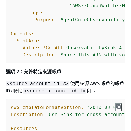
-
'AWS::CloudWatch::Met
Tags:
Purpose:
AgentCoreObservability
Outputs:
SinkArn:
Value:
!GetAtt
ObservabilitySink.Arn
Description:
Share
this
ARN
with
sour
選項 2：允許特定來源帳戶
使用來源 AWS 帳戶的帳戶
<source-account-id-2>
IDs取代
和 。
<source-account-id-1>
AWSTemplateFormatVersion:
'2010-09-09'
Description:
OAM
Sink
for
cross-account
A
Resources: