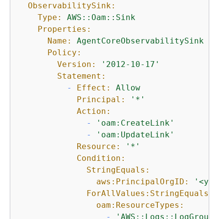
ObservabilitySink:
Type:
AWS::Oam::Sink
Properties:
Name:
AgentCoreObservabilitySink
Policy:
Version:
'2012-10-17'
Statement:
-
Effect:
Allow
Principal:
'*'
Action:
-
'oam:CreateLink'
-
'oam:UpdateLink'
Resource:
'*'
Condition:
StringEquals:
aws:PrincipalOrgID:
'<you
ForAllValues:StringEquals:
oam:ResourceTypes:
-
'AWS::Logs::LogGroup'