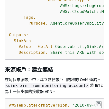
-
'AWS::Logs::LogGroup'
-
'AWS::CloudWatch::Met
Tags:
Purpose:
AgentCoreObservability
Outputs:
SinkArn:
Value:
!GetAtt
ObservabilitySink.Arn
Description:
Share
this
ARN
with
sour
來源帳戶：建立連結
在每個來源帳戶中，建立監控帳戶目的地的 OAM 連結。
將 取代
<sink-arn-from-monitoring-account>
為上一個步驟的接收器 ARN。
AWSTemplateFormatVersion:
'2010-09-09'