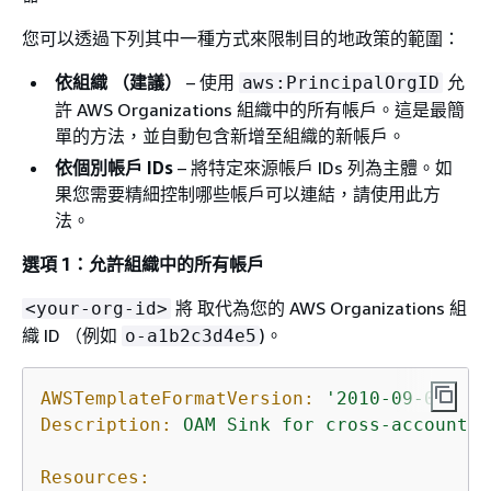
您可以透過下列其中一種方式來限制目的地政策的範圍：
依組織 （建議）
– 使用
允
aws:PrincipalOrgID
許 AWS Organizations 組織中的所有帳戶。這是最簡
單的方法，並自動包含新增至組織的新帳戶。
依個別帳戶 IDs
– 將特定來源帳戶 IDs 列為主體。如
果您需要精細控制哪些帳戶可以連結，請使用此方
法。
選項 1：允許組織中的所有帳戶
將 取代為您的 AWS Organizations 組
<your-org-id>
織 ID （例如
)。
o-a1b2c3d4e5
AWSTemplateFormatVersion:
'2010-09-09'
Description:
OAM
Sink
for
cross-account
A
Resources: